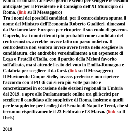
Roma-Trionfale. Lo stesso giorni è scelto per svolgere le elezioni
anticipate per il Presidente e il Consiglio dell'XI Municipio di
Roma. (
link
su Il Messaggero)
Tra i nomi dei possibili candidati, per il centrosinistra spunta il
nome del Ministro dell'Economia Roberto Gualtieri, dimessosi
da Parlamentare Europeo per ricoprire il suo ruolo di governo.
Cuperlo, tra i nomi ritenuti più probabili come candidato del
centrosinistra, avrebbe invece fatto un passo indietro. Il
centrodestra non sembra invece avere fretta nello scegliere la
candidatura, che andrebbe verosimilmente a un esponente di
Lega o Fratelli d'Italia, con il partito della Meloni favorito
sull'alleato, ma si attende l'esito del voto in Emilia-Romagna e
Calabria per scegliere il da farsi. (
link
su Il Messaggero)
Il Movimento Cinque Stelle, invece, preferisce non ripetere
l'accordo con il PD di cui si era più volte parlato e
concretizzatosi in occasione delle elezioni regionali in Umbria
del 2019, e apre alle Parlamentarie online tra gli iscritti per
scegliere il candidato alle suppletive di Roma, insieme a quelli
per le suppletive per i collegi del Senato di Napoli e Terni, che si
terranno rispettivamente il 23 Febbraio e l'8 Marzo. (
link
su Il
Desk)
2019