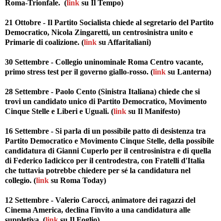
Roma-Trionfale. (
link
su Il Tempo)
21 Ottobre - Il Partito Socialista chiede al segretario del Partito
Democratico, Nicola Zingaretti, un centrosinistra unito e
Primarie di coalizione. (
link
su Affaritaliani)
30 Settembre - Collegio uninominale Roma Centro vacante,
primo stress test per il governo giallo-rosso. (
link
su Lanterna)
28 Settembre - Paolo Cento (Sinistra Italiana) chiede che si
trovi un candidato unico di Partito Democratico, Movimento
Cinque Stelle e Liberi e Uguali. (
link
su Il Manifesto)
16 Settembre - Si parla di un possibile patto di desistenza tra
Partito Democratico e Movimento Cinque Stelle, della possibile
candidatura di Gianni Cuperlo per il centrosinistra e di quella
di Federico Iadicicco per il centrodestra, con Fratelli d'Italia
che tuttavia potrebbe chiedere per sé la candidatura nel
collegio. (
link
su Roma Today)
12 Settembre - Valerio Carocci, animatore dei ragazzi del
Cinema America, declina l'invito a una candidatura alle
suppletiva. (
link
su Il Foglio)