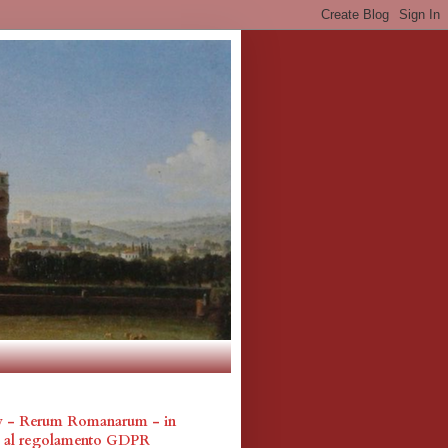
cy - Rerum Romanarum - in
a al regolamento GDPR