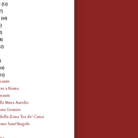
e
(51)
7)
e
(40)
1)
2)
8)
42)
)
)
54)
(31)
ivante
rus a Roma
urante
le Mura Aurelie
tani Grenier
 della Zona Tor de' Cenci
one Sant'Angelo
ino