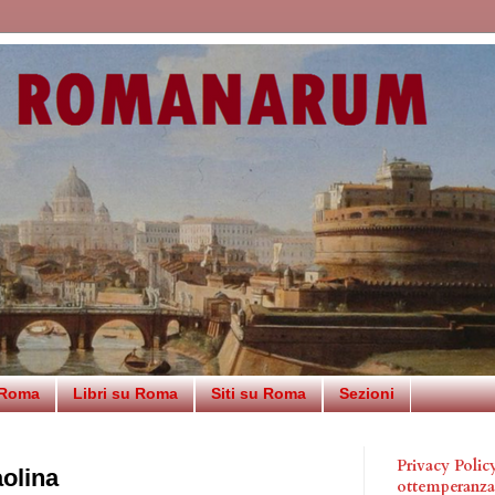
 Roma
Libri su Roma
Siti su Roma
Sezioni
Privacy Poli
aolina
ottemperanz