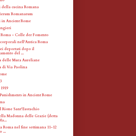
i della cucina Romana
i Rerum Romanarum
i in Ancient Rome
ingieri
su Roma - Colle der Fomento
 corporali nell'Antica Roma
ei deportati dopo il
lamento del ...
a delle Mura Aureliane
a di Via Paolina
Rome
23
1919
Punishments in Ancient Rome
oma
el Rione Sant'Eustachio
ella Madonna delle Grazie (detta
a...
 a Roma nel fine settimana 11-12
 ...