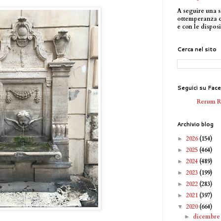
A seguire una s
ottemperanza 
e con le disposi
Cerca nel sito
Seguici su Fac
Rerum 
Archivio blog
2026
(154)
►
2025
(464)
►
2024
(489)
►
2023
(199)
►
2022
(283)
►
2021
(397)
►
2020
(664)
▼
dicembr
►