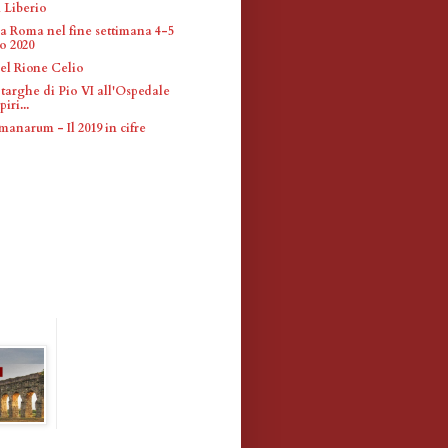
 Liberio
 a Roma nel fine settimana 4-5
o 2020
el Rione Celio
targhe di Pio VI all'Ospedale
iri...
anarum - Il 2019 in cifre