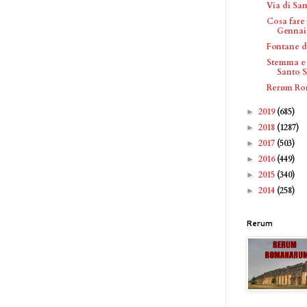
Via di San
Cosa fare
Gennai
Fontane d
Stemma e 
Santo Sp
Rerum Rom
2019
(685)
►
2018
(1287)
►
2017
(503)
►
2016
(449)
►
2015
(340)
►
2014
(258)
►
Rerum