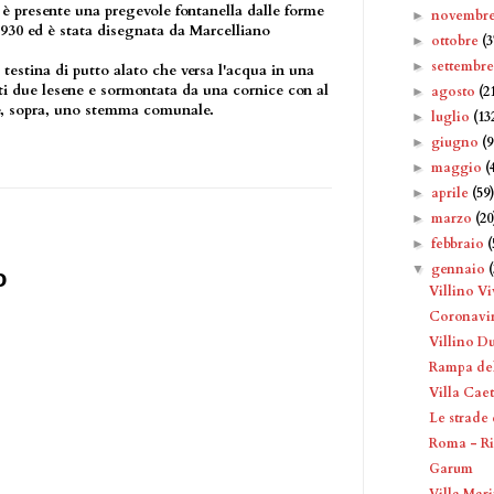
, è presente una pregevole fontanella dalle forme
novembr
►
 1930 ed è stata disegnata da Marcelliano
ottobre
(3
►
settembr
►
testina di putto alato che versa l'acqua in una
ati due lesene e sormontata da una cornice con al
agosto
(2
►
 e, sopra, uno stemma comunale.
luglio
(13
►
giugno
(9
►
maggio
(
►
aprile
(59
►
marzo
(20
►
febbraio
(
►
gennaio
▼
o
Villino V
Coronavi
Villino D
Rampa del
Villa Cae
Le strade
Roma - Ri
Garum
Villa Mar