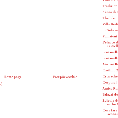
Tradizion
6 anni d
The bikin
Villa Berl
Il Cielo 
Punizioni
L'elenco d
Rastrel
Fontanell
Fontanell
Ancient 
Casilino 
Cronache 
Home page
Post più vecchio
Corporal 
m)
Antica R
Palazzi d
Edicola d
anche M
Cosa fare
Gennaio