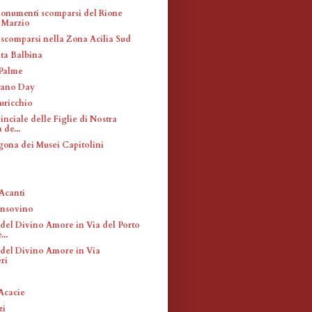
monumenti scomparsi del Rione
Marzio
 scomparsi nella Zona Acilia Sud
nta Balbina
 Palme
tano Day
uricchio
nciale delle Figlie di Nostra
 de...
gona dei Musei Capitolini
 Acanti
ansovino
el Divino Amore in Via del Porto
...
el Divino Amore in Via
ri
 Acacie
zi