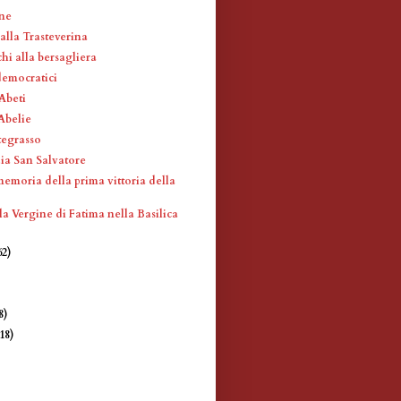
ne
alla Trasteverina
hi alla bersagliera
democratici
Abeti
Abelie
tegrasso
ia San Salvatore
memoria della prima vittoria della
la Vergine di Fatima nella Basilica
62)
8)
(18)