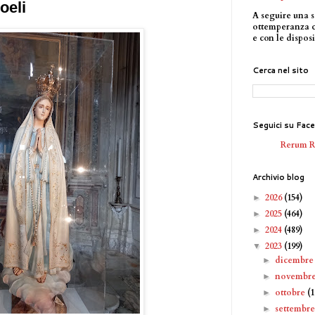
oeli
A seguire una s
ottemperanza 
e con le disposi
Cerca nel sito
Seguici su Fac
Rerum 
Archivio blog
2026
(154)
►
2025
(464)
►
2024
(489)
►
2023
(199)
▼
dicembr
►
novembr
►
ottobre
(1
►
settembr
►