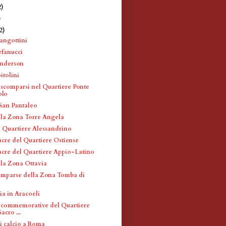
2)
)
2)
iangottini
efanucci
anderson
itolini
 scomparsi nel Quartiere Ponte
lo
 San Pantaleo
lla Zona Torre Angela
l Quartiere Alessandrino
acre del Quartiere Ostiense
acre del Quartiere Appio-Latino
lla Zona Ottavia
omparse della Zona Tomba di
ia in Aracoeli
 commemorative del Quartiere
acro ...
i calcio a Roma