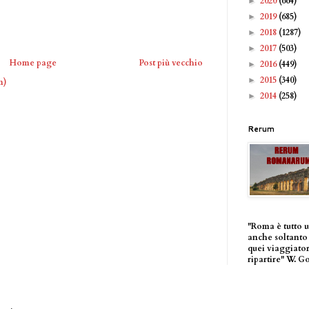
2020
(664)
►
2019
(685)
►
2018
(1287)
►
2017
(503)
►
Home page
Post più vecchio
2016
(449)
►
2015
(340)
►
m)
2014
(258)
►
Rerum
"Roma è tutto 
anche soltanto 
quei viaggiator
ripartire" W. G