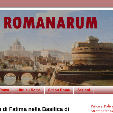
 Roma
Libri su Roma
Siti su Roma
Sezioni
Privacy Poli
 di Fatima nella Basilica di
ottemperanz