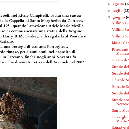
agosto
(1
►
luglio
(13
►
acoeli, nel Rione Campitelli, ospita una statua
giugno
(4
▼
 nella Cappella di Santa Margherita da Cortona.
Villino C
e al 1954 quando l'americana Adele Marie Merille
Villino St
se di commissionare una statua della Vergine
 Harry B. McCloskey, e di regalarla al Pontefice
Villino S
Mariano.
Musei Cap
 da una bottega di scultura Portoghese.
Ristoranti
ede rimase, per alcuni anni, nel deposito di
Mammo
i in Laterano, finchè negli anni Novanta fu
Piazza di
zo, che diventato rettore dell'Aracoeli nel 2002
Strade de
Strade de
Edicole S
Edicole S
Strade de
Strade sc
Nerone
Santa Mar
Le targhe
Monte S
Squadre d