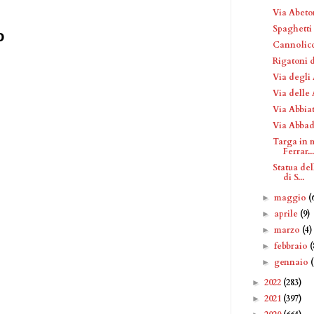
Via Abeto
Spaghetti 
o
Cannolicc
Rigatoni 
Via degli 
Via delle 
Via Abbia
Via Abbad
Targa in 
Ferrar...
Statua del
di S...
maggio
(
►
aprile
(9)
►
marzo
(4)
►
febbraio
(
►
gennaio
►
2022
(283)
►
2021
(397)
►