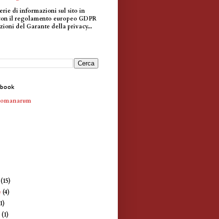
erie di informazioni sul sito in
con il regolamento europeo GDPR
zioni del Garante della privacy...
ebook
Romanarum
e
(15)
e
(4)
1)
e
(1)