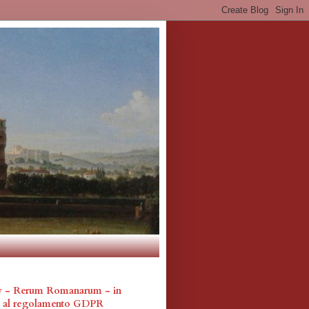
cy - Rerum Romanarum - in
a al regolamento GDPR