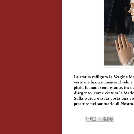
La statua raffigura la Vergine M
vestito è bianco mentre il velo è 
piedi, le mani sono giunte, fra 
d'argento, come cintura la Mad
Sulla statua è stata posta una c
presente nel santuario di Nostra