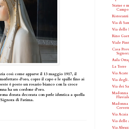
Statue e 
Campo 
Ristoranti
Via di Sa
Via delle
Rino Gae
Viale Pint
Casa Provi
Signora
Aula Otta
La Torre
Via Acate
aria così come apparve il 13 maggio 1917, il
merlettato d'oro, copre il capo e le spalle fino ai
Via degli
queste è posto un rosario bianco con la croce
Via dei S
onna ha un cordone d'oro.
Madonna d
orona dorata decorata con perle identica a quella
Fluviale
 Signora di Fatima.
Madonna d
Cervete
Via Acaia
Via delle
Via Abruz