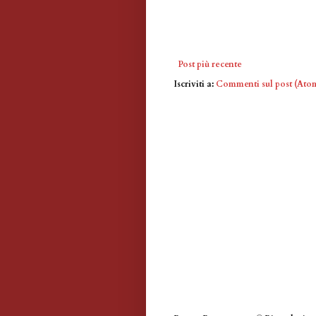
Post più recente
Iscriviti a:
Commenti sul post (Ato