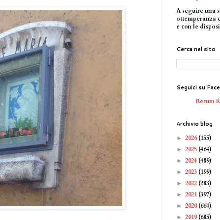
A seguire una s
ottemperanza 
e con le disposi
Cerca nel sito
Seguici su Fac
Rerum 
Archivio blog
2026
(155)
►
2025
(464)
►
2024
(489)
►
2023
(199)
►
2022
(283)
►
2021
(397)
►
2020
(664)
►
2019
(685)
►