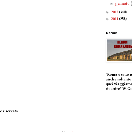
gennaio
►
2015
(340)
►
2014
(258)
►
Rerum
"Roma è tutto 
anche soltanto 
quei viaggiator
ripartire" W. G
 riservata