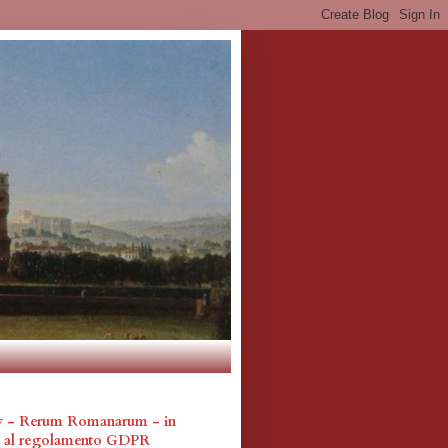
cy - Rerum Romanarum - in
a al regolamento GDPR