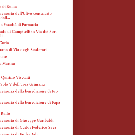
e di Roma
memoria dell'Ulivo centenario
all...
la Facoltà di Farmacia
ale di Campitelli in Via dei Fori
li
 Curia
ana di Via degli Staderari
none
la Marina
 Quirino Visconti
Paolo V dell'area Grimana
memoria della benedizione di Pio
memoria della benedizione di Papa
a Ruffo
memoria di Giuseppe Garibaldi
memoria di Carlos Federico Saez
memoria di Endre Ady