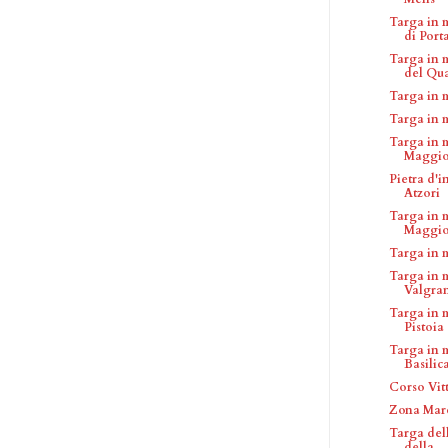
Targa in 
di Porta
Targa in 
del Qua
Targa in 
Targa in 
Targa in 
Maggio
Pietra d'
Atzori
Targa in 
Maggio
Targa in 
Targa in 
Valgra
Targa in 
Pistoia
Targa in 
Basilica
Corso Vit
Zona Mar
Targa del
della ...