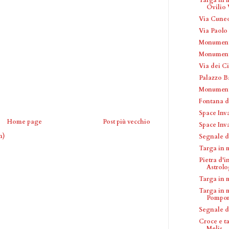
Ovilio 
Via Cune
Via Paolo
Monumento
Monumento
Via dei C
Palazzo B
Monumento
Fontana 
Space Inv
Home page
Post più vecchio
Space Inv
m)
Segnale d
Targa in 
Pietra d'
Astrol
Targa in 
Targa in 
Pompon
Segnale di
Croce e t
Melis