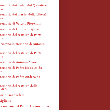
memoria dei caduti del Quartiere
...
memoria dei martiri della Libertà
...
memoria di Valerio Fiorentini
memoria di Ciro Principessa
memoria del restauro di Porta
re
inciampo in memoria di Antonio
memoria del restauro di Porta
re
memoria di Antonio Atzori
memoria di Padre Modesto da
na
memoria di Padre Andrea da
memoria del restauro della
 di Sa...
torio Emanuele II
cigliana
la sezione del Partito Democratico