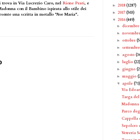
i trova in Via Lucrezio Caro, nel
Rione Prati
, e
2018
(1287)
►
donna con il Bambino ispirata allo stile dei
2017
(503)
►
esente una scritta in metallo "Ave Maria".
2016
(449)
▼
dicembr
►
novembr
►
ottobre
(5
►
settembr
►
agosto
(3
►
o
luglio
(22
►
giugno
(2
►
maggio
(
►
aprile
(71
▼
Via Edoa
Targa del
Madonna c
Parco deg
Cappella 
Sepolcro 
Vetreria S
Targa in 