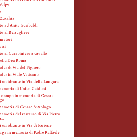
Volpe
o
 Zacchia
 ad Anita Garibaldi
 al Bersagliere
imatori
assi
 al Carabiniere a cavallo
della Dea Roma
ader di Via del Pigneto
ader in Viale Vaticano
i un idrante in Via della Lungara
memoria di Unico Guidoni
inciampo in memoria di Cesare
ogo
memoria di Cesare Astrologo
memoria del restauro di Via Pietro
...
 un idrante in Via di Parione
arga in memoria di Padre Raffaele