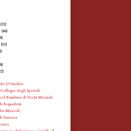
e
(12)
e
(66)
0)
e
(51)
6)
)
0)
22)
)
rdo D'Onofrio
 Collegio degli Speziali
ol Bambino di Via In Miranda
li Acquedotti
dei Miracoli
di Eurisace
ciarra
memoria di Francesco Cinelli ed