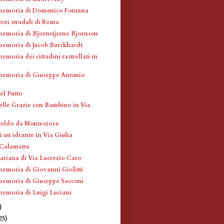
memoria di Domenico Fontana
atori stradali di Roma
memoria di Bjornstjerne Bjornson
memoria di Jacob Burckhardt
emoria dei cittadini rastrellati in
memoria di Giuseppe Antonio
el Putto
elle Grazie con Bambino in Via
coldo da Montecroce
 un idrante in Via Giulia
 Calamatta
ariana di Via Lucrezio Caro
memoria di Giovanni Giolitti
memoria di Giuseppe Sacconi
memoria di Luigi Luciani
)
25)