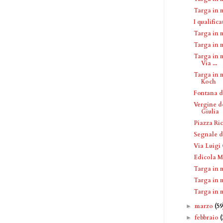
Targa in 
I qualific
Targa in 
Targa in 
Targa in m
Via ...
Targa in 
Koch
Fontana d
Vergine d
Giulia
Piazza Ri
Segnale di
Via Luigi
Edicola M
Targa in 
Targa in 
Targa in 
marzo
(59
►
febbraio
(
►