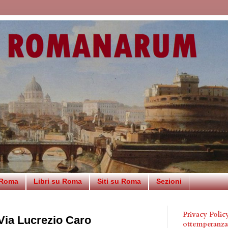
 Roma
Libri su Roma
Siti su Roma
Sezioni
Privacy Poli
Via Lucrezio Caro
ottemperanz