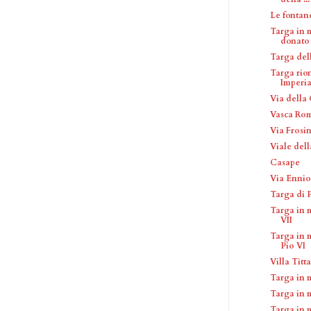
Le fontan
Targa in 
donato d
Targa del
Targa rion
Imperia
Via della
Vasca Rom
Via Frosi
Viale del
Casape
Via Ennio
Targa di 
Targa in 
VII
Targa in 
Pio VI
Villa Titt
Targa in 
Targa in 
Targa in 