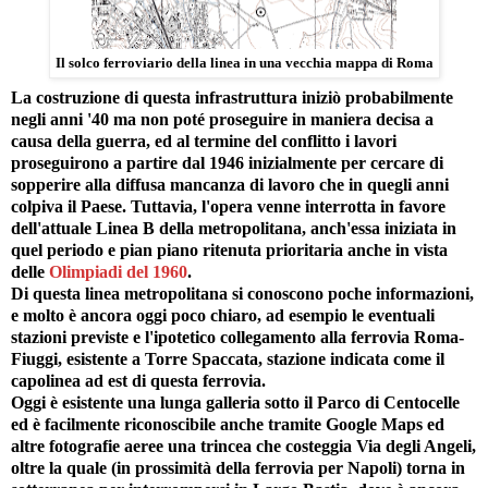
Il solco ferroviario della linea in una vecchia mappa di Roma
La costruzione di questa infrastruttura iniziò probabilmente
negli anni '40 ma non poté proseguire in maniera decisa a
causa della guerra, ed al termine del conflitto i lavori
proseguirono a partire dal 1946 inizialmente per cercare di
sopperire alla diffusa mancanza di lavoro che in quegli anni
colpiva il Paese. Tuttavia, l'opera venne interrotta in favore
dell'attuale Linea B della metropolitana, anch'essa iniziata in
quel periodo e pian piano ritenuta prioritaria anche in vista
delle
Olimpiadi del 1960
.
Di questa linea metropolitana si conoscono poche informazioni,
e molto è ancora oggi poco chiaro, ad esempio le eventuali
stazioni previste e l'ipotetico collegamento alla ferrovia Roma-
Fiuggi, esistente a Torre Spaccata, stazione indicata come il
capolinea ad est di questa ferrovia.
Oggi è esistente una lunga galleria sotto il Parco di Centocelle
ed è facilmente riconoscibile anche tramite Google Maps ed
altre fotografie aeree una trincea che costeggia Via degli Angeli,
oltre la quale (in prossimità della ferrovia per Napoli) torna in