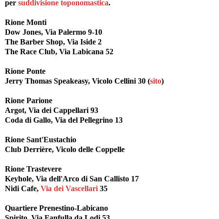
per
suddivisione toponomastica
.
Rione Monti
Dow Jones, Via Palermo 9-10
The Barber Shop, Via Iside 2
The Race Club, Via Labicana 52
Rione Ponte
Jerry Thomas Speakeasy, Vicolo Cellini 30 (
sito
)
Rione Parione
Argot, Via dei Cappellari 93
Coda di Gallo, Via del Pellegrino 13
Rione Sant'Eustachio
Club Derrière, Vicolo delle Coppelle
Rione Trastevere
Keyhole, Via dell'Arco di San Callisto 17
Nidi Cafe,
Via dei Vascellari
35
Quartiere Prenestino-Labicano
Spirito, Via Fanfulla da Lodi 53