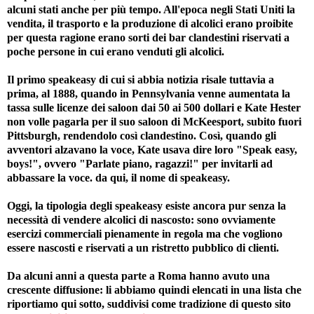
alcuni stati anche per più tempo. All'epoca negli Stati Uniti la
vendita, il trasporto e la produzione di alcolici erano proibite
per questa ragione erano sorti dei bar clandestini riservati a
poche persone in cui erano venduti gli alcolici.
Il primo speakeasy di cui si abbia notizia risale tuttavia a
prima, al 1888, quando in Pennsylvania venne aumentata la
tassa sulle licenze dei saloon dai 50 ai 500 dollari e Kate Hester
non volle pagarla per il suo saloon di McKeesport, subito fuori
Pittsburgh, rendendolo così clandestino. Così, quando gli
avventori alzavano la voce, Kate usava dire loro "Speak easy,
boys!", ovvero "Parlate piano, ragazzi!" per invitarli ad
abbassare la voce. da qui, il nome di speakeasy.
Oggi, la tipologia degli speakeasy esiste ancora pur senza la
necessità di vendere alcolici di nascosto: sono ovviamente
esercizi commerciali pienamente in regola ma che vogliono
essere nascosti e riservati a un ristretto pubblico di clienti.
Da alcuni anni a questa parte a Roma hanno avuto una
crescente diffusione: li abbiamo quindi elencati in una lista che
riportiamo qui sotto, suddivisi come tradizione di questo sito