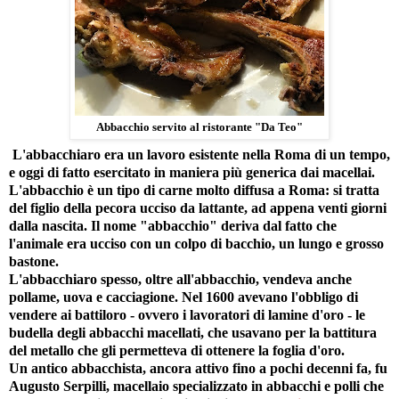
Abbacchio servito al ristorante "Da Teo"
L'abbacchiaro era un lavoro esistente nella Roma di un tempo,
e oggi di fatto esercitato in maniera più generica dai macellai.
L'abbacchio è un tipo di carne molto diffusa a Roma: si tratta
del figlio della pecora ucciso da lattante, ad appena venti giorni
dalla nascita. Il nome "abbacchio" deriva dal fatto che
l'animale era ucciso con un colpo di bacchio, un lungo e grosso
bastone.
L'abbacchiaro spesso, oltre all'abbacchio, vendeva anche
pollame, uova e cacciagione. Nel 1600 avevano l'obbligo di
vendere ai battiloro - ovvero i lavoratori di lamine d'oro - le
budella degli abbacchi macellati, che usavano per la battitura
del metallo che gli permetteva di ottenere la foglia d'oro.
Un antico abbacchista, ancora attivo fino a pochi decenni fa, fu
Augusto Serpilli, macellaio specializzato in abbacchi e polli che