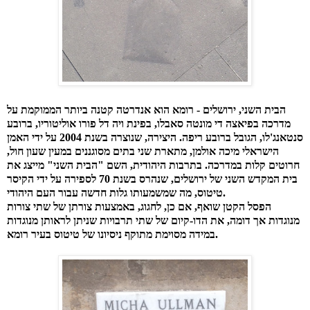
הבית השני, ירושלים - רומא הוא אנדרטה קטנה ביותר הממוקמת על
מדרכה בפיאצה די מונטה סאבלו, בפינת ויה דל פורו אוליטוריו, ברובע
סנטאנג'לו, הגובל ברובע ריפה. היצירה, שנוצרה בשנת 2004 על ידי האמן
הישראלי מיכה אולמן, מתארת ​​שני בתים מסוגננים במעין שעון חול,
חרוטים קלות במדרכה. בתרבות היהודית, השם "הבית השני" מייצג את
בית המקדש השני של ירושלים, שנהרס בשנת 70 לספירה על ידי הקיסר
טיטוס, מה שמשמעותו גלות חדשה עבור העם היהודי.
הפסל הקטן שואף, אם כן, לחגוג, באמצעות צורתן של שתי צורות
מנוגדות אך דומה, את הדו-קיום של שתי תרבויות שניתן לראותן מנוגדות
במידה מסוימת מתוקף ניסיונו של טיטוס בעיר רומא.