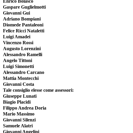
Enrico Bolasco
Gaspare Guglielmotti
Giovanni Gui
Adriano Bompiani
Diomede Pantaleoni
Felice Ricci Nataletti
Luigi Amadei
Vincenzo Rossi
Augusto Lorenzini
Alessandro Ramelli
Angelo Tittoni
Luigi Simonetti
Alessandro Carcano
Mattia Montecchi
Giovanni Costa
Tale consiglio elesse come assessori:
Giuseppe Lunati
Biagio Placidi
Filippo Andrea Doria
Mario Massimo
Giovanni Silenzi
Samuele Alatri
Giovanni Angelini