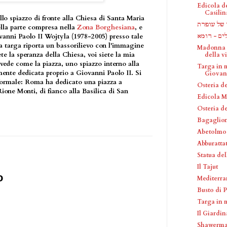
Edicola d
Casilin
llo spiazzo di fronte alla Chiesa di Santa Maria
של עופרת
ella parte compresa nella
Zona Borghesiana
, e
לים - רומא
ovanni Paolo II Wojtyla (1978-2005) presso tale
a targa riporta un bassorilievo con l'immagine
Madonna c
te la speranza della Chiesa, voi siete la mia
della vis
 vede come la piazza, uno spiazzo interno alla
Targa in 
mente dedicata proprio a Giovanni Paolo II. Si
Giovann
nformale: Roma ha dedicato una piazza a
Osteria de
ione Monti, di fianco alla Basilica di San
Edicola M
Osteria de
Bagaglio
Abetolmo
Abburatta
Statua de
Il Tajut
o
Mediterr
Busto di 
Targa in 
Il Giardin
Shawerm