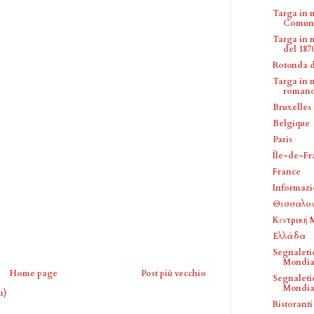
Targa in 
Comunal
Targa in 
del 187
Rotonda d
Targa in 
romano 
Bruxelles
Belgique
Paris
Île-de-Fr
France
Informazio
Θεσσαλον
Κεντρική
Ελλάδα
Segnaleti
Mondial
Home page
Post più vecchio
Segnaleti
Mondial
m)
Ristoranti