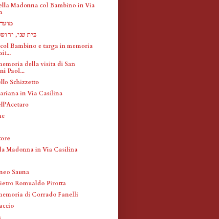
ella Madonna col Bambino in Via
a
מועד 
בית שני, ירוש
ol Bambino e targa in memoria
it...
memoria della visita di San
i Paol...
llo Schizzetto
ariana in Via Casilina
ll'Acetaro
ne
tore
lla Madonna in Via Casilina
aneo Sauna
Pietro Romualdo Pirotta
memoria di Corrado Fanelli
accio
a