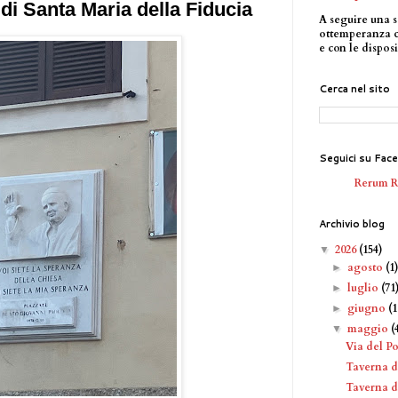
 di Santa Maria della Fiducia
A seguire una s
ottemperanza 
e con le disposi
Cerca nel sito
Seguici su Fac
Rerum 
Archivio blog
2026
(154)
▼
agosto
(1
►
luglio
(71
►
giugno
(1
►
maggio
(
▼
Via del P
Taverna 
Taverna d