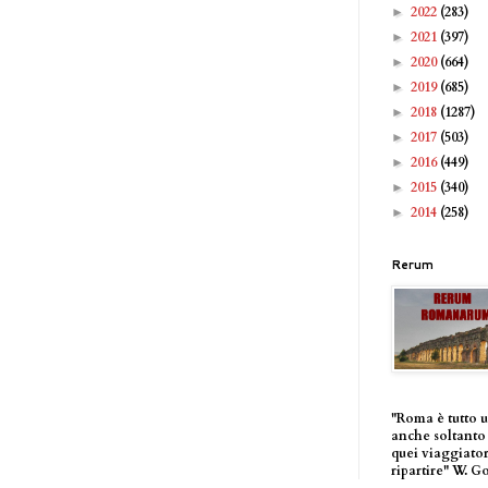
2022
(283)
►
2021
(397)
►
2020
(664)
►
2019
(685)
►
2018
(1287)
►
2017
(503)
►
2016
(449)
►
2015
(340)
►
2014
(258)
►
Rerum
"Roma è tutto 
anche soltanto 
quei viaggiator
ripartire" W. G