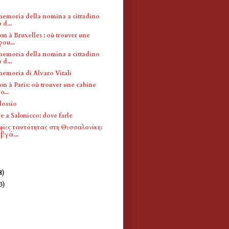
memoria della nomina a cittadino
d...
n à Bruxelles : où trouver une
pou...
memoria della nomina a cittadino
d...
memoria di Alvaro Vitali
n à Paris: où trouver une cabine
o...
dossio
e a Salonicco: dove farle
ίες ταυτότητας στη Θεσσαλονίκη:
βγά...
8)
(3)