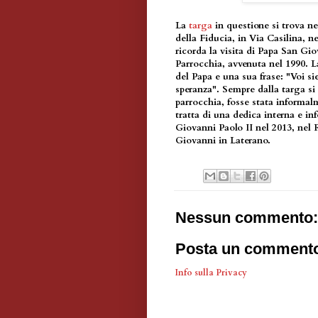
La
targa
in questione si trova ne
della Fiducia, in Via Casilina, n
ricorda la visita di Papa San Gi
Parrocchia, avvenuta nel 1990. L
del Papa e una sua frase: "Voi sie
speranza". Sempre dalla targa si
parrocchia, fosse stata informal
tratta di una dedica interna e i
Giovanni Paolo II nel 2013, nel R
Giovanni in Laterano.
Nessun commento:
Posta un comment
Info sulla Privacy