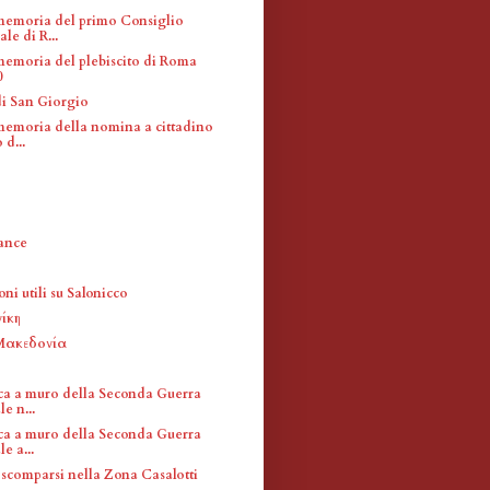
memoria del primo Consiglio
e di R...
memoria del plebiscito di Roma
0
i San Giorgio
memoria della nomina a cittadino
d...
ance
ni utili su Salonicco
ίκη
 Μακεδονία
ca a muro della Seconda Guerra
e n...
ca a muro della Seconda Guerra
e a...
 scomparsi nella Zona Casalotti