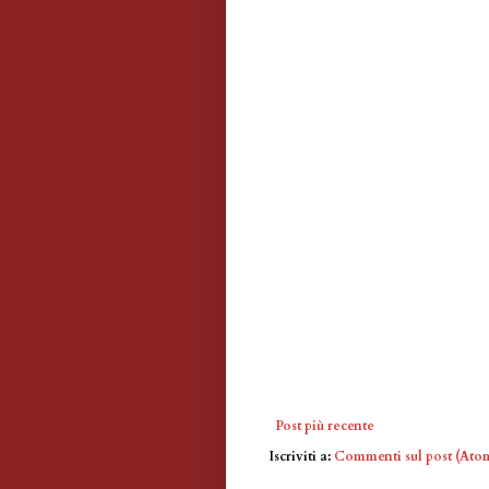
Post più recente
Iscriviti a:
Commenti sul post (Ato