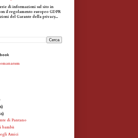
erie di informazioni sul sito in
con il regolamento europeo GDPR
zioni del Garante della privacy...
ebook
Romanarum
)
)
6)
46)
onte di Pantano
di bambù
egli Amici