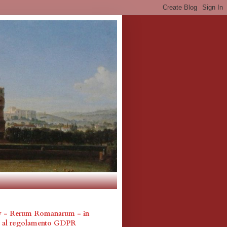
cy - Rerum Romanarum - in
a al regolamento GDPR