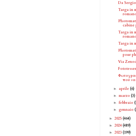
Da Sergio
Targa in 
romano 
Photomato
cabine 
Targa in 
romano 
Targa in 
Photomato
pour ph
Via Zeno
Fototesser
Φωτογραφ
πού να 
aprile
(6)
►
marzo
(3)
►
febbraio
(
►
gennaio
►
2025
(464)
►
2024
(489)
►
2023
(199)
►