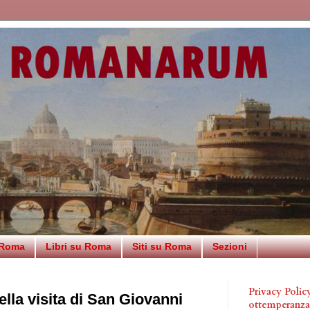
 Roma
Libri su Roma
Siti su Roma
Sezioni
Privacy Poli
lla visita di San Giovanni
ottemperanz