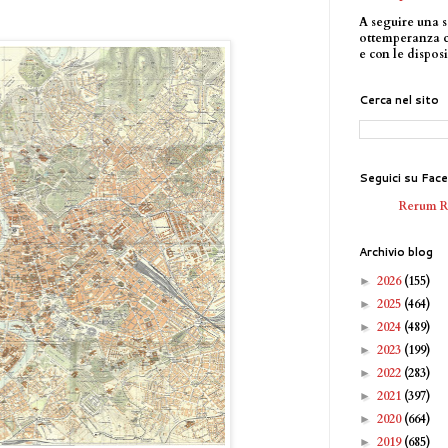
A seguire una s
ottemperanza 
e con le disposi
Cerca nel sito
Seguici su Fac
Rerum 
Archivio blog
2026
(155)
►
2025
(464)
►
2024
(489)
►
2023
(199)
►
2022
(283)
►
2021
(397)
►
2020
(664)
►
2019
(685)
►