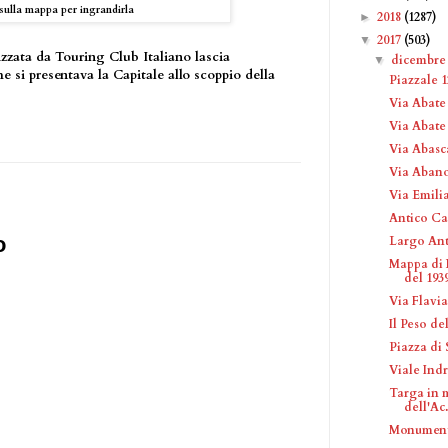
sulla mappa per ingrandirla
2018
(1287)
►
2017
(503)
▼
zzata da Touring Club Italiano lascia
dicembr
▼
e si presentava la Capitale allo scoppio della
Piazzale 1
Via Abate 
Via Abat
Via Abasc
Via Aban
Via Emili
Antico Ca
o
Largo Ant
Mappa di 
del 193
Via Flavi
Il Peso del
Piazza di 
Viale Ind
Targa in 
dell'Ac.
Monument