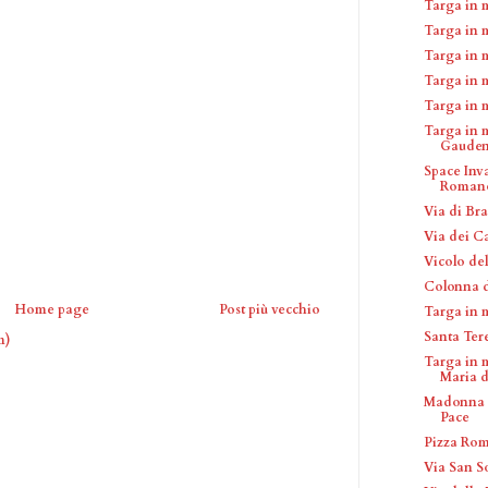
Targa in 
Targa in 
Targa in m
Targa in 
Targa in 
Targa in 
Gauden
Space Inv
Roman
Via di Bra
Via dei C
Vicolo del
Colonna d
Home page
Post più vecchio
Targa in 
Santa Ter
m)
Targa in 
Maria de
Madonna d
Pace
Pizza Ro
Via San S