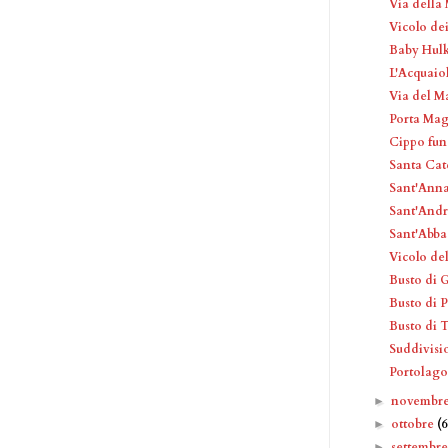
Via della 
Vicolo dei
Baby Hul
L'Acquaio
Via del M
Porta Ma
Cippo fun
Santa Cat
Sant'Anna
Sant'Andr
Sant'Abbac
Vicolo de
Busto di 
Busto di P
Busto di 
Suddivisi
Portolago
novembr
►
ottobre
(6
►
settembr
►