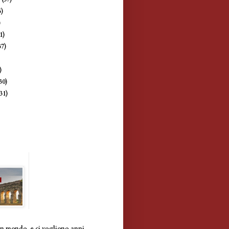
5)
)
1)
37)
)
)
30)
(31)
un mondo, e ci vogliono anni