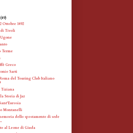
e
(49)
2 Ottobre 1492
di Tivoli
e Ugone
anto
o Terme
a
ffè Greco
onio Sarti
Roma del Touring Club Italiano
9
a Tiziana
la Storia di Jaz
Sant'Eurosia
ro Montanelli
memoria dello spostamento di sede
..
o al Leone di Giuda