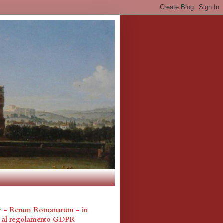
cy - Rerum Romanarum - in
a al regolamento GDPR