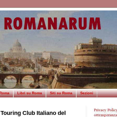
 Roma
Libri su Roma
Siti su Roma
Sezioni
Privacy Poli
ouring Club Italiano del
ottemperanz