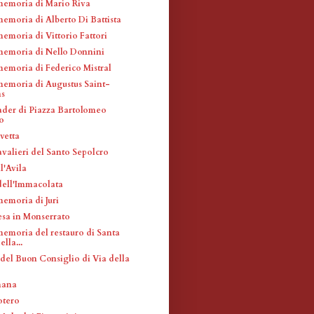
memoria di Mario Riva
memoria di Alberto Di Battista
emoria di Vittorio Fattori
memoria di Nello Donnini
memoria di Federico Mistral
memoria di Augustus Saint-
s
ader di Piazza Bartolomeo
o
vetta
avalieri del Santo Sepolcro
l'Avila
ell'Immacolata
memoria di Juri
esa in Monserrato
memoria del restauro di Santa
lla...
el Buon Consiglio di Via della
mana
otero