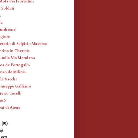
Mola dei Fiorentini
 Soldati
k
la
andrione
ggiore
erario di Sulpicio Massimo
erina in Thermis
 sulla Via Merulana
ea de Portogallo
iro de Militiis
lle Vacche
Giuseppe Galliano
ietro Toselli
Totò
oni di Atene
e
(91)
6)
e
(57)