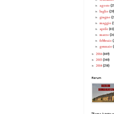
agosto
(2
►
luglio
(29
►
giugno
(2
►
maggio
(
►
aprile
(41
►
marzo
(26
►
febbraio
(
►
gennaio
►
2016
(449)
►
2015
(340)
►
2014
(258)
►
Rerum
"Roma è tutto 