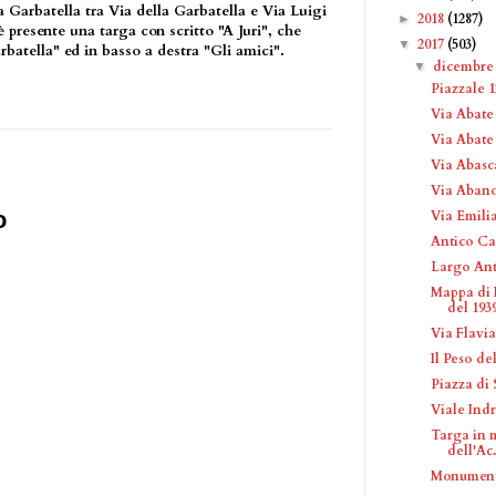
lla Garbatella tra Via della Garbatella e Via Luigi
2018
(1287)
►
 è presente una targa con scritto "A Juri", che
2017
(503)
▼
rbatella" ed in basso a destra "Gli amici".
dicembr
▼
Piazzale 1
Via Abate 
Via Abat
Via Abasc
Via Aban
o
Via Emili
Antico Ca
Largo Ant
Mappa di 
del 193
Via Flavi
Il Peso del
Piazza di 
Viale Ind
Targa in 
dell'Ac.
Monument