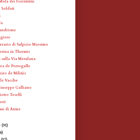
Mola dei Fiorentini
 Soldati
k
la
andrione
ggiore
erario di Sulpicio Massimo
erina in Thermis
 sulla Via Merulana
ea de Portogallo
iro de Militiis
lle Vacche
Giuseppe Galliano
ietro Toselli
Totò
oni di Atene
e
(91)
6)
e
(57)