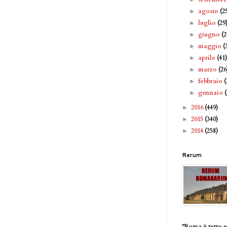
agosto
(2
►
luglio
(29
►
giugno
(2
►
maggio
(
►
aprile
(41
►
marzo
(26
►
febbraio
(
►
gennaio
►
2016
(449)
►
2015
(340)
►
2014
(258)
►
Rerum
"Roma è tutto 