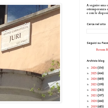
A seguire una s
ottemperanza 
e con le disposi
Cerca nel sito
Seguici su Fac
Rerum 
Archivio blog
2026
(154)
►
2025
(464)
►
2024
(489)
►
2023
(199)
►
2022
(283)
►
2021
(397)
►
2020
(664)
►
2019
(685)
►