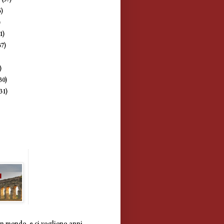
5)
)
1)
37)
)
)
30)
(31)
un mondo, e ci vogliono anni