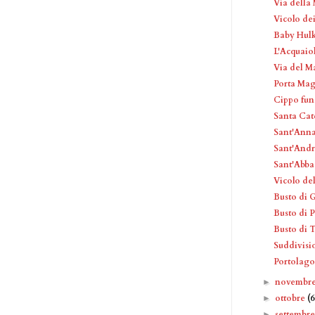
Via della 
Vicolo dei
Baby Hul
L'Acquaio
Via del M
Porta Ma
Cippo fun
Santa Cat
Sant'Anna
Sant'Andr
Sant'Abbac
Vicolo de
Busto di 
Busto di P
Busto di 
Suddivisi
Portolago
novembr
►
ottobre
(6
►
settembr
►