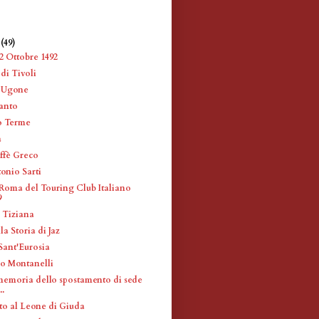
e
(49)
2 Ottobre 1492
di Tivoli
e Ugone
anto
o Terme
a
ffè Greco
onio Sarti
Roma del Touring Club Italiano
9
a Tiziana
la Storia di Jaz
Sant'Eurosia
ro Montanelli
memoria dello spostamento di sede
..
o al Leone di Giuda