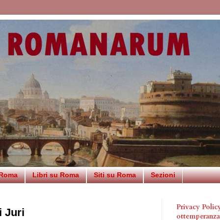
 Roma
Libri su Roma
Siti su Roma
Sezioni
Privacy Poli
 Juri
ottemperanz