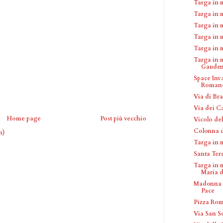
Targa in 
Targa in 
Targa in m
Targa in 
Targa in 
Targa in 
Gauden
Space Inv
Roman
Via di Bra
Via dei C
Home page
Post più vecchio
Vicolo del
Colonna d
m)
Targa in 
Santa Ter
Targa in 
Maria de
Madonna d
Pace
Pizza Ro
Via San S