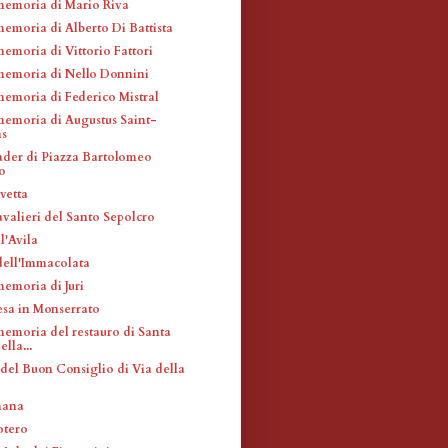
memoria di Mario Riva
memoria di Alberto Di Battista
emoria di Vittorio Fattori
memoria di Nello Donnini
memoria di Federico Mistral
memoria di Augustus Saint-
s
ader di Piazza Bartolomeo
o
vetta
avalieri del Santo Sepolcro
l'Avila
ell'Immacolata
memoria di Juri
esa in Monserrato
memoria del restauro di Santa
lla...
el Buon Consiglio di Via della
mana
otero