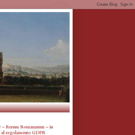
cy - Rerum Romanarum - in
a al regolamento GDPR