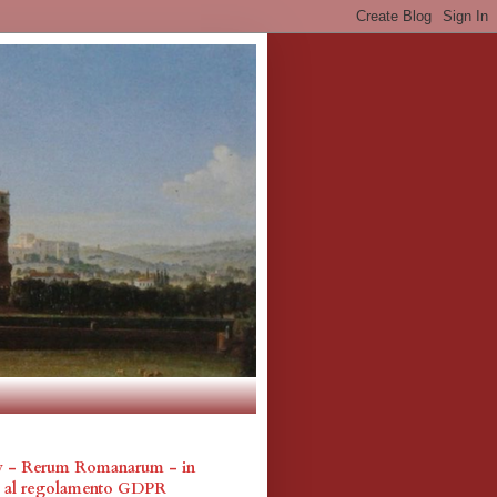
cy - Rerum Romanarum - in
a al regolamento GDPR