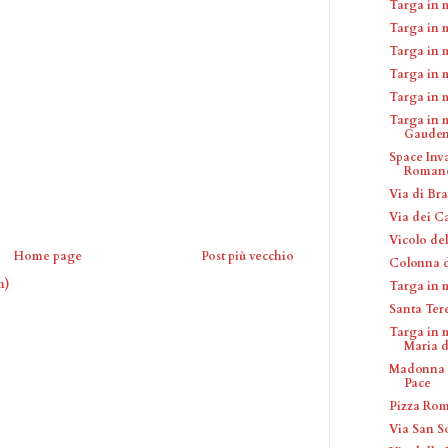
Targa in 
Targa in 
Targa in m
Targa in 
Targa in 
Targa in 
Gauden
Space Inv
Roman
Via di Bra
Via dei C
Vicolo del
Home page
Post più vecchio
Colonna d
m)
Targa in 
Santa Ter
Targa in 
Maria de
Madonna d
Pace
Pizza Ro
Via San S