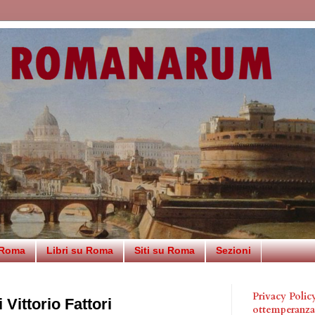
 Roma
Libri su Roma
Siti su Roma
Sezioni
Privacy Poli
Vittorio Fattori
ottemperanz