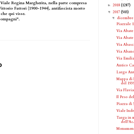
n Viale Regina Margherita, nella parte compresa
2018
(1287)
►
Vittorio Fattori (1900-1944), antifascista morto
2017
(503)
▼
che qui visse.
dicembr
▼
 compagni".
Piazzale 1
Via Abate 
Via Abat
Via Abasc
Via Aban
Via Emili
o
Antico Ca
Largo Ant
Mappa di 
del 193
Via Flavi
Il Peso del
Piazza di 
Viale Ind
Targa in 
dell'Ac.
Monument