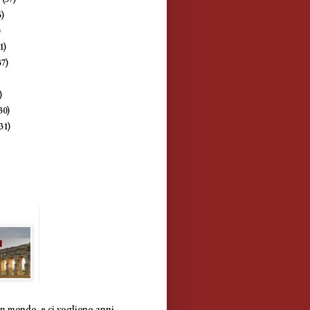
5)
)
1)
37)
)
)
30)
(31)
un mondo, e ci vogliono anni