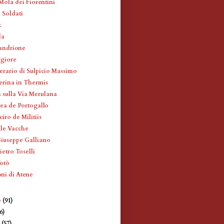
Mola dei Fiorentini
 Soldati
k
la
andrione
ggiore
erario di Sulpicio Massimo
erina in Thermis
 sulla Via Merulana
ea de Portogallo
iro de Militiis
lle Vacche
Giuseppe Galliano
ietro Toselli
Totò
oni di Atene
e
(91)
6)
e
(57)