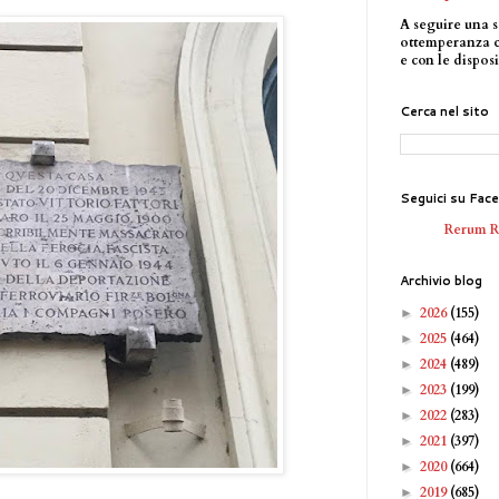
A seguire una s
ottemperanza 
e con le disposi
Cerca nel sito
Seguici su Fac
Rerum 
Archivio blog
2026
(155)
►
2025
(464)
►
2024
(489)
►
2023
(199)
►
2022
(283)
►
2021
(397)
►
2020
(664)
►
2019
(685)
►