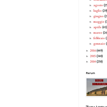
agosto
(2
►
luglio
(29
►
giugno
(2
►
maggio
(
►
aprile
(41
►
marzo
(26
►
febbraio
(
►
gennaio
►
2016
(449)
►
2015
(340)
►
2014
(258)
►
Rerum
"Roma è tutto 