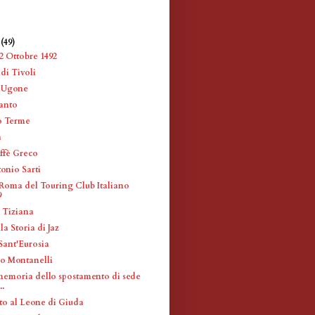
e
(49)
2 Ottobre 1492
di Tivoli
e Ugone
anto
o Terme
a
ffè Greco
onio Sarti
Roma del Touring Club Italiano
9
a Tiziana
la Storia di Jaz
Sant'Eurosia
ro Montanelli
memoria dello spostamento di sede
..
o al Leone di Giuda