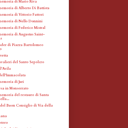
memoria di Mario Riva
memoria di Alberto Di Battista
emoria di Vittorio Fattori
memoria di Nello Donnini
memoria di Federico Mistral
memoria di Augustus Saint-
s
ader di Piazza Bartolomeo
o
vetta
avalieri del Santo Sepolcro
l'Avila
ell'Immacolata
memoria di Juri
esa in Monserrato
memoria del restauro di Santa
lla...
el Buon Consiglio di Via della
mana
otero