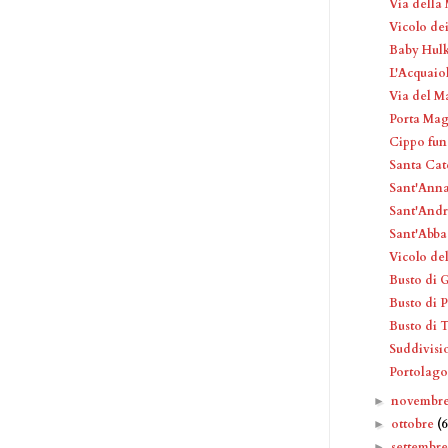
Via della 
Vicolo dei
Baby Hul
L'Acquaio
Via del M
Porta Ma
Cippo fun
Santa Cat
Sant'Anna
Sant'Andr
Sant'Abbac
Vicolo de
Busto di 
Busto di P
Busto di 
Suddivisi
Portolago
novembr
►
ottobre
(6
►
settembr
►