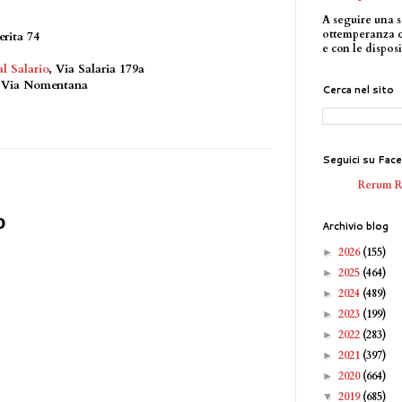
A seguire una s
ottemperanza 
rita 74
e con le disposi
l Salario
, Via Salaria 179a
n Via Nomentana
Cerca nel sito
Seguici su Fac
Rerum 
o
Archivio blog
2026
(155)
►
2025
(464)
►
2024
(489)
►
2023
(199)
►
2022
(283)
►
2021
(397)
►
2020
(664)
►
2019
(685)
▼