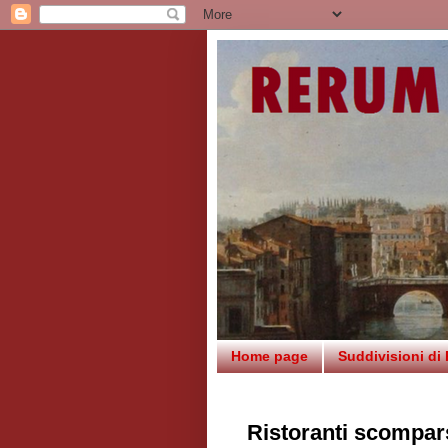
Home page
Suddivisioni di
Ristoranti scompars