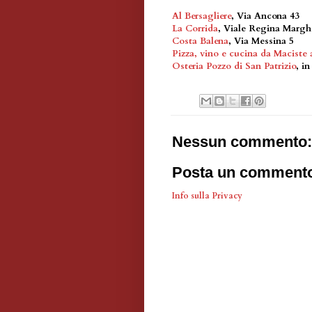
Al Bersagliere
, Via Ancona 43
La Corrida
, Viale Regina Marghe
Costa Balena
, Via Messina 5
Pizza, vino e cucina da Maciste a
Osteria Pozzo di San Patrizio
, i
Nessun commento:
Posta un comment
Info sulla Privacy