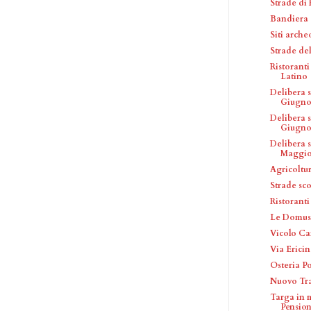
Strade di
Bandiera 
Siti arche
Strade de
Ristorant
Latino
Delibera 
Giugno 
Delibera 
Giugno.
Delibera 
Maggio.
Agricoltu
Strade sc
Ristoranti
Le Domus
Vicolo C
Via Erici
Osteria Po
Nuovo Tra
Targa in 
Pension