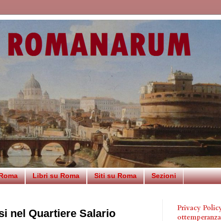
 Roma
Libri su Roma
Siti su Roma
Sezioni
Privacy Poli
i nel Quartiere Salario
ottemperanz