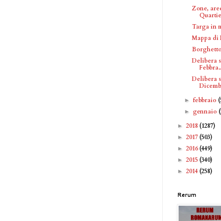
Zone, are
Quartie
Targa in 
Mappa di 
Borghetto
Delibera 
Febbra..
Delibera 
Dicembr
febbraio
(
►
gennaio
►
2018
(1287)
►
2017
(503)
►
2016
(449)
►
2015
(340)
►
2014
(258)
►
Rerum