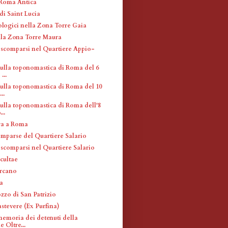
 Roma Antica
di Saint Lucia
ologici nella Zona Torre Gaia
lla Zona Torre Maura
i scomparsi nel Quartiere Appio-
sulla toponomastica di Roma del 6
...
sulla toponomastica di Roma del 10
..
sulla toponomastica di Roma dell'8
..
ra a Roma
omparse del Quartiere Salario
 scomparsi nel Quartiere Salario
cultae
arcano
na
zzo di San Patrizio
stevere (Ex Purfina)
memoria dei detenuti della
e Oltre...