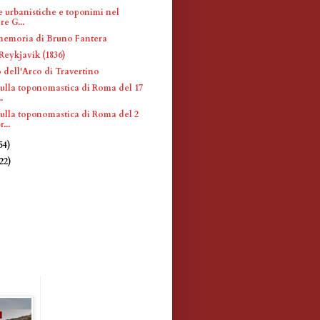
e urbanistiche e toponimi nel
re G...
memoria di Bruno Fantera
Reykjavik (1836)
 dell'Arco di Travertino
sulla toponomastica di Roma del 17
.
sulla toponomastica di Roma del 2
...
54)
(22)