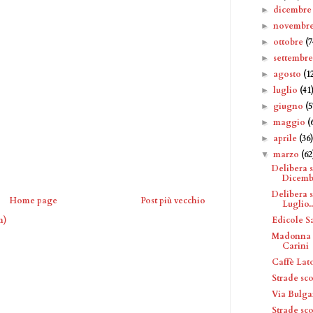
dicembr
►
novembr
►
ottobre
(7
►
settembr
►
agosto
(1
►
luglio
(41
►
giugno
(5
►
maggio
(
►
aprile
(36
►
marzo
(62
▼
Delibera 
Dicemb.
Delibera 
Home page
Post più vecchio
Luglio..
Edicole S
m)
Madonna c
Carini
Caffè Lato
Strade sc
Via Bulga
Strade sc