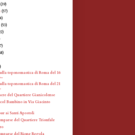
e
(39)
e
(57)
4)
e
(53)
22)
)
7)
68)
)
)
sulla toponomastica di Roma del 16
..
sulla toponomastica di Roma del 21
.
acre del Quartiere Gianicolense
ol Bambino in Via Giacinto
ur ai Santi Apostoli
omparse del Quartiere Trionfale
ro
omparse del Rione Regola