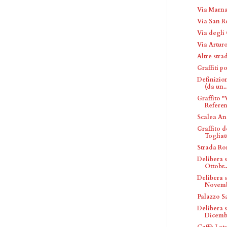
Via Marn
Via San R
Via degli 
Via Arturo
Altre str
Graffiti po
Definizion
(da un..
Graffito 
Referen
Scalea An
Graffito d
Togliatti
Strada Ro
Delibera 
Ottobr..
Delibera 
Novemb
Palazzo S
Delibera 
Dicemb.
Caffè Lat