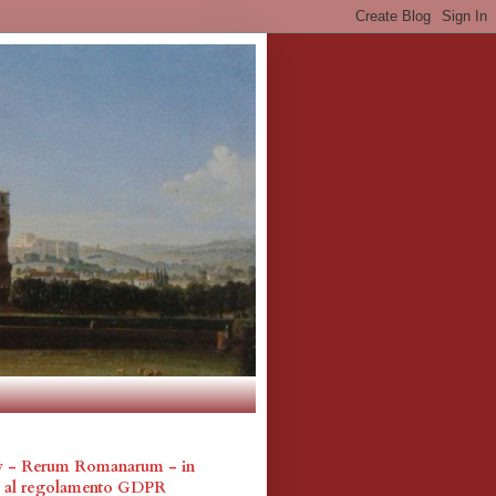
cy - Rerum Romanarum - in
a al regolamento GDPR