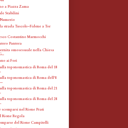
no a Piazza Zama
le Stabilini
 Numerio
la strada Tuscolo-Fidene a Tor
a
esco Costantino Marmocchi
ntero Pantera
ternita omosessuale nella Chiesa
...
ano ai Fori
sulla toponomastica di Roma del 18
.
sulla toponomastica di Roma dell'8
..
sulla toponomastica di Roma del 21
.
sulla toponomastica di Roma del 28
.
è scomparsi nel Rione Prati
el Rione Regola
omparse del Rione Campitelli