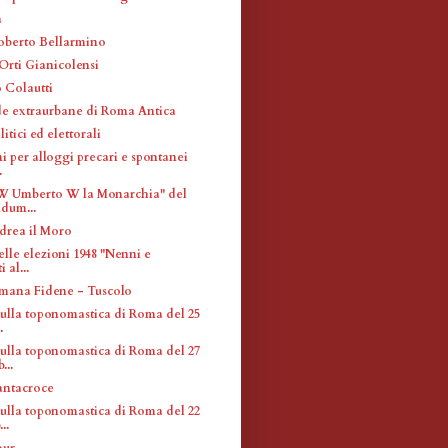
a
oberto Bellarmino
Orti Gianicolensi
 Colautti
ade extraurbane di Roma Antica
litici ed elettorali
i per alloggi precari e spontanei
.
"W Umberto W la Monarchia" del
dum...
drea il Moro
elle elezioni 1948 "Nenni e
 al...
mana Fidene - Tuscolo
sulla toponomastica di Roma del 25
.
sulla toponomastica di Roma del 27
...
antacroce
sulla toponomastica di Roma del 22
..
our