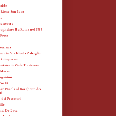
maide
l Rione San Saba
io
rastevere
Guglielmo II a Roma nel 1888
 Porta
ersiana
acra in Via Nicola Zabaglia
i Cinquecento
ariana in Viale Trastevere
e Macao
igantini
Pio IX
San Nicola al Borghetto dei
ri
 dei Pescatori
ille
nal De Luca