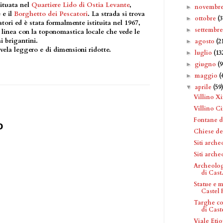
situata nel
Quartiere Lido di Ostia Levante
,
novembr
►
 e il
Borghetto dei Pescatori
. La strada si trova
ottobre
(3
►
tori ed è stata formalmente istituita nel 1967,
settembr
►
n linea con la toponomastica locale che vede le
i brigantini.
agosto
(2
►
 vela leggero e di dimensioni ridotte.
luglio
(13
►
giugno
(9
►
maggio
(
►
aprile
(59
▼
Villino X
Villino Cir
Fontane d
o
Chiese de
Siti arche
Siti arche
Archeolog
di Cast.
Statue e 
Castel F
Targhe co
di Caste
Viale Etio