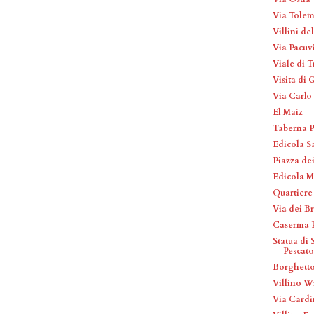
Via Tole
Villini de
Via Pacuv
Viale di T
Visita di 
Via Carlo
El Maiz
Taberna P
Edicola S
Piazza de
Edicola M
Quartier
Via dei Br
Caserma 
Statua di 
Pescato
Borghetto
Villino W
Via Cardi