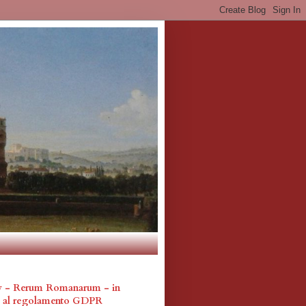
cy - Rerum Romanarum - in
a al regolamento GDPR