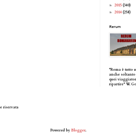
2015
(340)
►
2014
(258)
►
Rerum
"Roma è tutto 
anche soltanto 
quei viaggiator
ripartire" W. G
 riservata
Powered by
Blogger
.