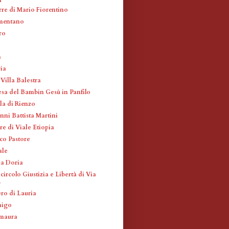
rre di Mario Fiorentino
mentano
ro
a
ia
 Villa Balestra
esa del Bambin Gesù in Panfilo
la di Rienzo
nni Battista Martini
re di Viale Etiopia
co Pastore
ale
a Doria
circolo Giustizia e Libertà di Via
.
ro di Lauria
nigo
amaura