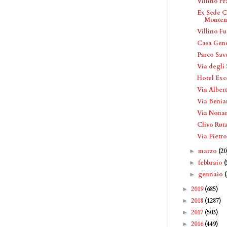
Villino F
Ex Sede C
Montem
Villino Fu
Casa Gene
Parco Sav
Via degli 
Hotel Exc
Via Alber
Via Benia
Via Nona
Clivo Rut
Via Pietr
marzo
(20
►
febbraio
(
►
gennaio
►
2019
(685)
►
2018
(1287)
►
2017
(503)
►
2016
(449)
►