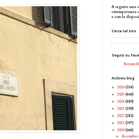
A seguire una s
ottemperanza 
e con le disposi
Cerca nel sito
Seguici su Fac
Rerum 
Archivio blog
2026
(154)
►
2025
(464)
►
2024
(489)
►
2023
(199)
►
2022
(283)
►
2021
(397)
►
2020
(664)
▼
dicembr
►