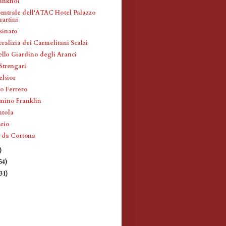
ranknoi
entrale dell'ATAC Hotel Palazzo
artini
sinato
ralizia dei Carmelitani Scalzi
ello Giardino degli Aranci
Strengari
elsior
to Ferrero
mino Franklin
ntola
ario
o da Cortona
)
54)
(31)