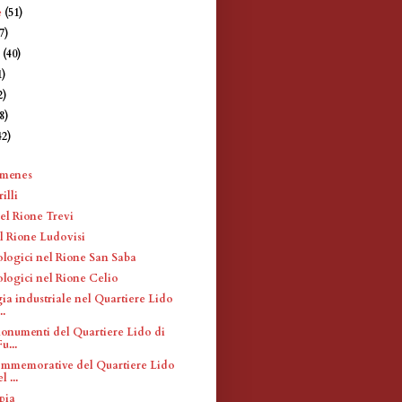
e
(51)
7)
e
(40)
1)
2)
8)
42)
)
imenes
illi
el Rione Trevi
l Rione Ludovisi
ologici nel Rione San Saba
ologici nel Rione Celio
ia industriale nel Quartiere Lido
..
monumenti del Quartiere Lido di
u...
mmemorative del Quartiere Lido
l ...
pia