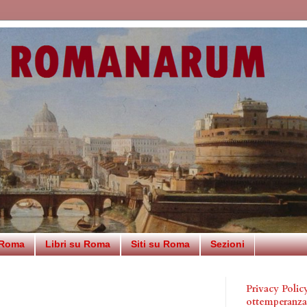
 Roma
Libri su Roma
Siti su Roma
Sezioni
Privacy Poli
ottemperanz