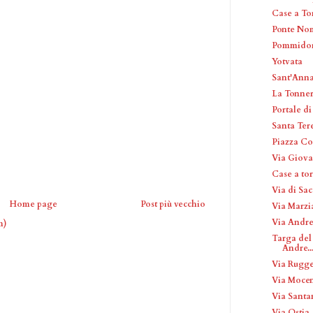
Case a To
Ponte No
Pommido
Yotvata
Sant'Ann
La Tonner
Portale di
Santa Ter
Piazza Co
Via Giova
Case a tor
Via di Sac
Home page
Post più vecchio
Via Marzi
Via Andre
m)
Targa del 
Andre..
Via Rugge
Via Moce
Via Sant
Via Ostia