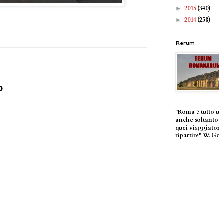
2015
(340)
►
2014
(258)
►
Rerum
o
"Roma è tutto 
anche soltanto 
quei viaggiator
ripartire" W. G