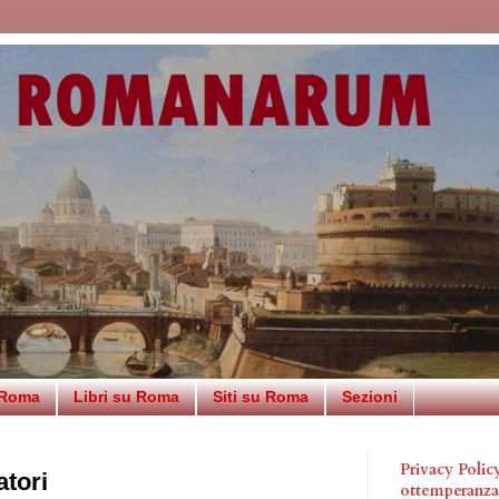
 Roma
Libri su Roma
Siti su Roma
Sezioni
Privacy Poli
atori
ottemperanz