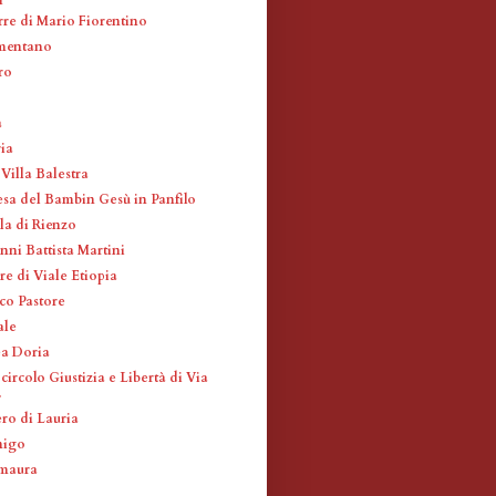
rre di Mario Fiorentino
mentano
ro
a
ia
 Villa Balestra
esa del Bambin Gesù in Panfilo
la di Rienzo
nni Battista Martini
re di Viale Etiopia
co Pastore
ale
a Doria
circolo Giustizia e Libertà di Via
.
ro di Lauria
nigo
amaura