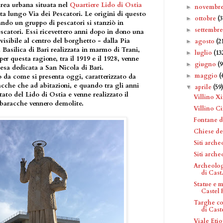
area urbana situata nel
Quartiere Lido di Ostia
novembr
►
a lungo Via dei Pescatori. Le origini di questo
ottobre
(3
►
ndo un gruppo di pescatori si stanziò in
settembr
►
escatori. Essi ricevettero anni dopo in dono una
visibile al centro del borghetto - dalla Pia
agosto
(2
►
 Basilica di Bari realizzata in marmo di Trani,
luglio
(13
►
per questa ragione, tra il 1919 e il 1928, venne
giugno
(9
►
esa dedicata a San Nicola di Bari.
maggio
(
►
o da come si presenta oggi, caratterizzato da
racche che ad abitazioni, e quando tra gli anni
aprile
(59
▼
itato del Lido di Ostia e venne realizzato il
Villino X
baracche vennero demolite.
Villino Cir
Fontane d
Chiese de
Siti arche
Siti arche
Archeolog
di Cast.
Statue e 
Castel F
Targhe co
di Caste
Viale Etio