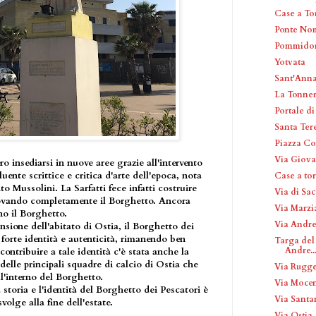
Case a To
Ponte No
Pommido
Yotvata
Sant'Ann
La Tonner
Portale di
Santa Ter
Piazza Co
Via Giova
ro insediarsi in nuove aree grazie all'intervento
luente scrittice e critica d'arte dell'epoca, nota
Case a tor
o Mussolini. La Sarfatti fece infatti costruire
Via di Sac
novando completamente il Borghetto. Ancora
Via Marzi
no il Borghetto.
Via Andre
nsione dell'abitato di Ostia, il Borghetto dei
orte identità e autenticità, rimanendo ben
Targa del 
Andre..
 contribuire a tale identità c'è stata anche la
delle principali squadre di calcio di Ostia che
Via Rugge
l'interno del Borghetto.
Via Moce
storia e l'identità del Borghetto dei Pescatori è
Via Sant
svolge alla fine dell'estate.
Via Ostia