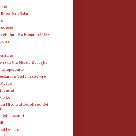
maide
l Rione San Saba
io
rastevere
Guglielmo II a Roma nel 1888
 Porta
ersiana
acra in Via Nicola Zabaglia
i Cinquecento
ariana in Viale Trastevere
e Macao
igantini
Pio IX
San Nicola al Borghetto dei
ri
 dei Pescatori
ille
nal De Luca