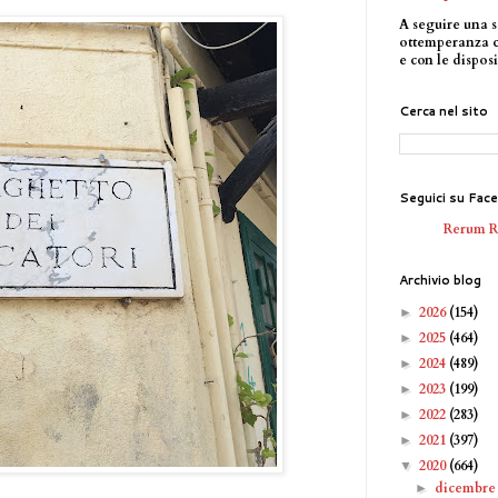
A seguire una s
ottemperanza 
e con le disposi
Cerca nel sito
Seguici su Fac
Rerum 
Archivio blog
2026
(154)
►
2025
(464)
►
2024
(489)
►
2023
(199)
►
2022
(283)
►
2021
(397)
►
2020
(664)
▼
dicembr
►