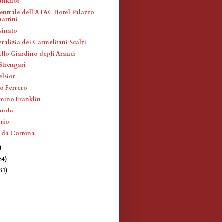
ranknoi
entrale dell'ATAC Hotel Palazzo
artini
sinato
ralizia dei Carmelitani Scalzi
ello Giardino degli Aranci
Strengari
elsior
to Ferrero
mino Franklin
ntola
ario
o da Cortona
)
54)
(31)