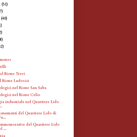
e
(51)
7)
e
(40)
1)
2)
8)
42)
)
imenes
illi
el Rione Trevi
l Rione Ludovisi
ologici nel Rione San Saba
ologici nel Rione Celio
ia industriale nel Quartiere Lido
..
monumenti del Quartiere Lido di
u...
mmemorative del Quartiere Lido
l ...
pia