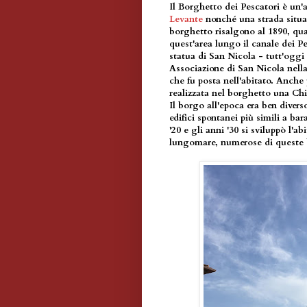
Il Borghetto dei Pescatori è un'
Levante
nonché una strada situat
borghetto risalgono al 1890, qua
quest'area lungo il canale dei P
statua di San Nicola - tutt'oggi 
Associazione di San Nicola nella
che fu posta nell'abitato. Anche 
realizzata nel borghetto una Chi
Il borgo all'epoca era ben divers
edifici spontanei più simili a ba
'20 e gli anni '30 si sviluppò l'ab
lungomare, numerose di queste 