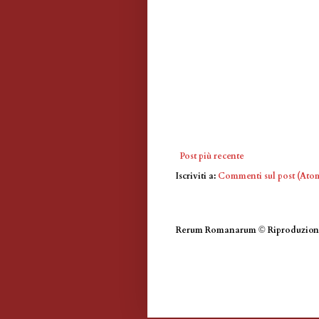
Post più recente
Iscriviti a:
Commenti sul post (Ato
Rerum Romanarum
©
Riproduzione