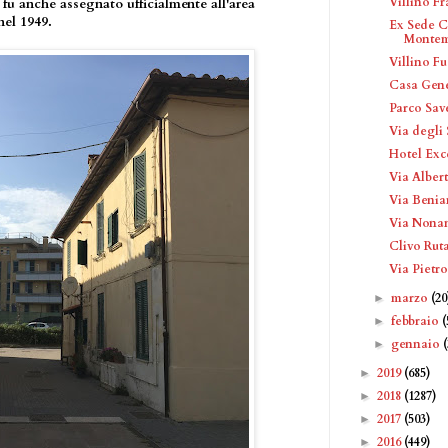
Villino F
fu anche assegnato ufficialmente all'area
nel 1949.
Ex Sede C
Montem
Villino Fu
Casa Gene
Parco Sav
Via degli 
Hotel Exc
Via Alber
Via Benia
Via Nona
Clivo Rut
Via Pietr
marzo
(20
►
febbraio
(
►
gennaio
►
2019
(685)
►
2018
(1287)
►
2017
(503)
►
2016
(449)
►