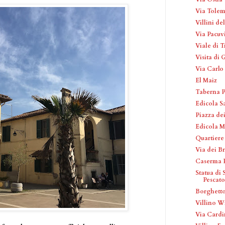
Via Tole
Villini de
Via Pacuv
Viale di T
Visita di 
Via Carlo
El Maiz
Taberna P
Edicola S
Piazza de
Edicola M
Quartier
Via dei Br
Caserma 
Statua di 
Pescato
Borghetto
Villino W
Via Cardi