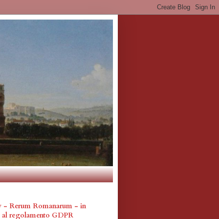
cy - Rerum Romanarum - in
a al regolamento GDPR