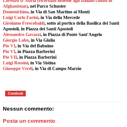
Lorenzo D'Auria (ricordato insieme agli Italiani caduti in
Afghanistan)
, nel Parco Schuster
Domenichino
, in Via di San Martino ai Monti
Luigi Carlo Farini
, in Via della Mercede
Girolamo Frescobaldi
, sotto al portico della Basilica dei Santi
Apostoli, in Piazza dei Santi Apostoli
Alessandro Gavazzi
, in Piazza di Ponte Sant'Angelo
Giorgio Labò
, in Via Giulia
Pio VI
, in Via del Babuino
Pio VI
, in Piazza Barberini
Pio VII
, in Piazza Barberini
Luigi Rossini
, in Via Sistina
Giuseppe Verdi
, in Via di Campo Marzio
Condividi
Nessun commento:
Posta un commento