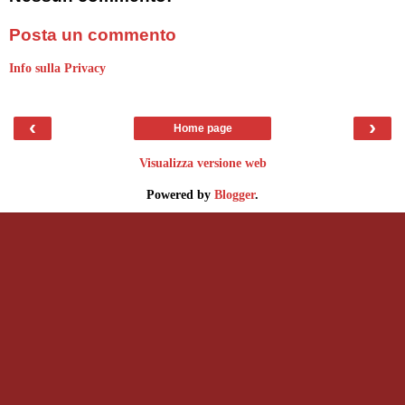
Posta un commento
Info sulla Privacy
‹
›
Home page
Visualizza versione web
Powered by
Blogger
.