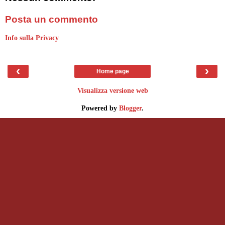
Posta un commento
Info sulla Privacy
‹
›
Home page
Visualizza versione web
Powered by
Blogger
.