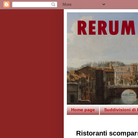
Home page
Suddivisioni di
Ristoranti scompars