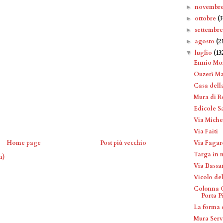
novembr
►
ottobre
(3
►
settembr
►
agosto
(2
►
luglio
(13
▼
Ennio Mor
Ouzerì Ma
Casa dell
Mura di 
Edicole Sa
Via Miche
Via Faiti
Via Fagar
Home page
Post più vecchio
Targa in 
m)
Via Bassa
Vicolo de
Colonna C
Porta P
La forma 
Mura Serv