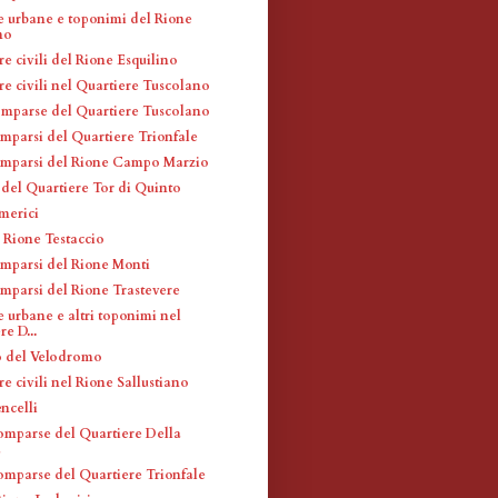
e urbane e toponimi del Rione
no
re civili del Rione Esquilino
re civili nel Quartiere Tuscolano
omparse del Quartiere Tuscolano
omparsi del Quartiere Trionfale
omparsi del Rione Campo Marzio
 del Quartiere Tor di Quinto
merici
 Rione Testaccio
omparsi del Rione Monti
omparsi del Rione Trastevere
 urbane e altri toponimi nel
e D...
o del Velodromo
re civili nel Rione Sallustiano
ncelli
omparse del Quartiere Della
a
omparse del Quartiere Trionfale