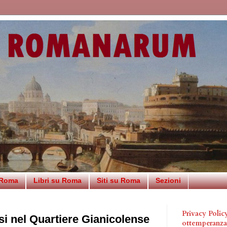
 Roma
Libri su Roma
Siti su Roma
Sezioni
Privacy Poli
i nel Quartiere Gianicolense
ottemperanz