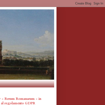
cy - Rerum Romanarum - in
a al regolamento GDPR