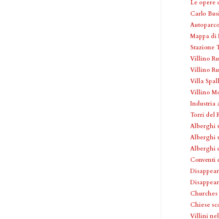
Le opere 
Carlo Busi
Autoparco
Mappa di I
Stazione T
Villino Ru
Villino R
Villa Spall
Villino M
Industria
Torri del
Alberghi 
Alberghi 
Alberghi 
Conventi 
Disappear
Disappea
Churches
Chiese sc
Villini ne