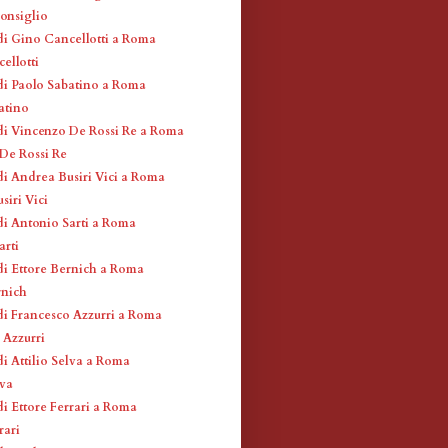
Consiglio
di Gino Cancellotti a Roma
ellotti
di Paolo Sabatino a Roma
atino
di Vincenzo De Rossi Re a Roma
De Rossi Re
di Andrea Busiri Vici a Roma
siri Vici
di Antonio Sarti a Roma
arti
di Ettore Bernich a Roma
rnich
di Francesco Azzurri a Roma
 Azzurri
di Attilio Selva a Roma
lva
di Ettore Ferrari a Roma
rari