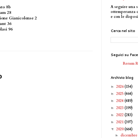
A seguire una s
ato 8b
ottemperanza 
anam 28
e con le disposi
zione Gianicolense 2
ant 36
lasi 96
Cerca nel sito
Seguici su Fac
Rerum 
o
Archivio blog
2026
(154)
►
2025
(464)
►
2024
(489)
►
2023
(199)
►
2022
(283)
►
2021
(397)
►
2020
(664)
▼
dicembr
►