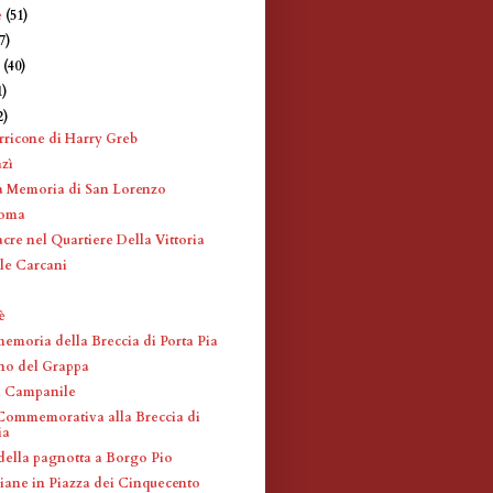
e
(51)
7)
e
(40)
1)
2)
ricone di Harry Greb
zì
a Memoria di San Lorenzo
Roma
cre nel Quartiere Della Vittoria
le Carcani
è
memoria della Breccia di Porta Pia
no del Grappa
l Campanile
ommemorativa alla Breccia di
ia
della pagnotta a Borgo Pio
iane in Piazza dei Cinquecento