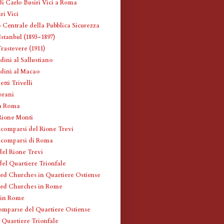
di Carlo Busiri Vici a Roma
ri Vici
 Centrale della Pubblica Sicurezza
stanbul (1893-1897)
rastevere (1911)
dinì al Sallustiano
udinì al Macao
etti Trivelli
orani
 a Roma
 Rione Monti
scomparsi del Rione Trevi
scomparsi di Roma
del Rione Trevi
del Quartiere Trionfale
ed Churches in Quartiere Ostiense
red Churches in Rome
 in Rome
omparse del Quartiere Ostiense
l Quartiere Trionfale