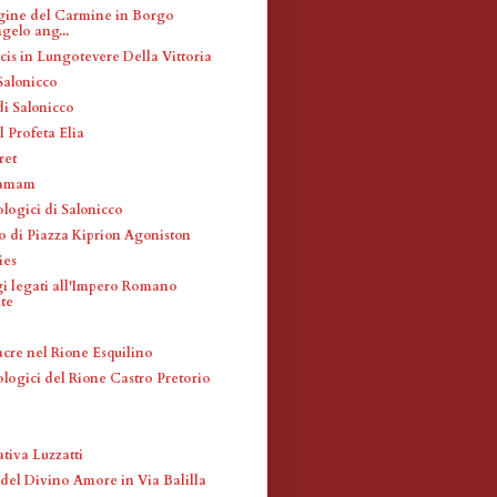
gine del Carmine in Borgo
gelo ang...
cis in Lungotevere Della Vittoria
Salonicco
i Salonicco
 Profeta Elia
ret
Hamam
ologici di Salonicco
 di Piazza Kiprion Agoniston
ies
i legati all'Impero Romano
te
acre nel Rione Esquilino
ologici del Rione Castro Pretorio
tiva Luzzatti
el Divino Amore in Via Balilla