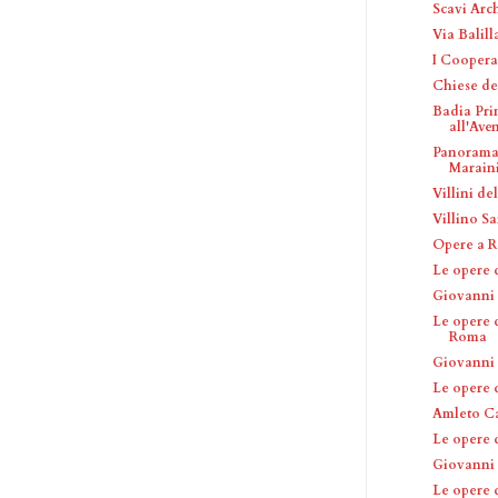
Scavi Arch
Via Balill
I Coopera
Chiese de
Badia Pri
all'Ave
Panorama 
Marain
Villini de
Villino Sa
Opere a R
Le opere 
Giovanni 
Le opere d
Roma
Giovanni 
Le opere 
Amleto Ca
Le opere 
Giovanni
Le opere 