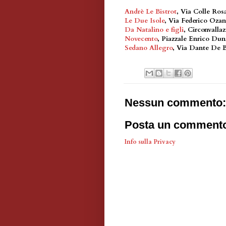
Andrè Le Bistrot
, Via Colle Ros
Le Due Isole
, Via Federico Oz
Da Natalino e figli
, Circonvalla
Novecento
, Piazzale Enrico Dun
Sedano Allegro
, Via Dante De B
Nessun commento:
Posta un comment
Info sulla Privacy