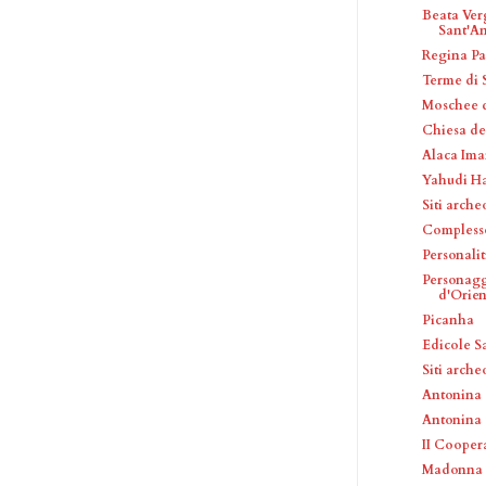
Beata Ver
Sant'An
Regina Pa
Terme di 
Moschee d
Chiesa del
Alaca Ima
Yahudi 
Siti arche
Complesso
Personalit
Personagg
d'Orien
Picanha
Edicole S
Siti arche
Antonina
Antonina
II Coopera
Madonna d