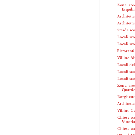
Zone, are
Esquili
Architettu
Architettu
Strade sc
Locali sc
Locali sc
Ristoranti
Villino Al
Locali del
Locali sc
Locali sc
Zone, aree
Quartier
Borghett
Architettu
Villino Ce
Chiese sc
Vittori
Chiese sc