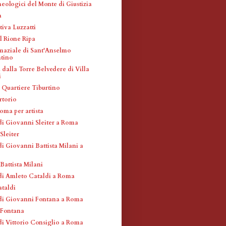
eologici del Monte di Giustizia
a
tiva Luzzatti
l Rione Ripa
maziale di Sant'Anselmo
ntino
dalla Torre Belvedere di Villa
i
l Quartiere Tiburtino
rtorio
oma per artista
di Giovanni Sleiter a Roma
Sleiter
i Giovanni Battista Milani a
Battista Milani
di Amleto Cataldi a Roma
taldi
di Giovanni Fontana a Roma
 Fontana
di Vittorio Consiglio a Roma