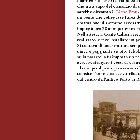
quartieri successivi all'annessi
che era a capo del consorzio di 
sarebbe diventato il
Rione Prati
,
un ponte che collegasse l'area d
costruzione. Il Comune accossent
impiegò ben 28 anni per essere re
Nell'attesa, il Conte Cahen ave
realizzato, e fece installare un 
Si trattava di una struttura sempl
unica e poggiante su otto tubola
sulla passerella fu imposto un p
avrebbe ripagato i costi di cost
I lavori per il ponte provvisorio e
transito l'anno successivo, ribat
dal centro dell'antico Porto di R