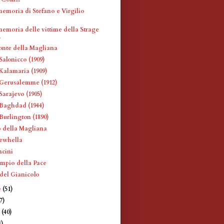
memoria di Stefano e Virgilio
memoria delle vittime della Strage
.
onte della Magliana
Salonicco (1909)
Kalamaria (1909)
Gerusalemme (1912)
Sarajevo (1905)
Baghdad (1944)
Burlington (1890)
 della Magliana
rewhella
ncini
empio della Pace
del Gianicolo
e
(51)
7)
e
(40)
1)