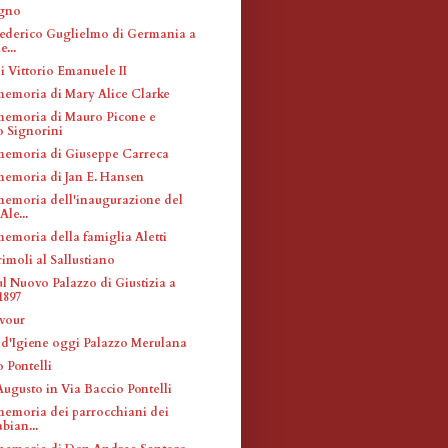
agno
 Federico Guglielmo di Germania a
...
i Vittorio Emanuele II
memoria di Mary Alice Clarke
memoria di Mauro Picone e
o Signorini
memoria di Giuseppe Carreca
memoria di Jan E. Hansen
memoria dell'inaugurazione del
Ale...
memoria della famiglia Aletti
imoli al Sallustiano
ul Nuovo Palazzo di Giustizia a
1897
vour
o d'Igiene oggi Palazzo Merulana
 Pontelli
Augusto in Via Baccio Pontelli
memoria dei parrocchiani dei
bian...