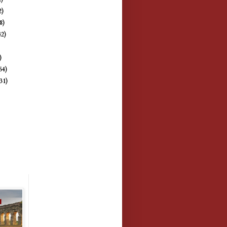
2)
8)
42)
)
)
54)
(31)