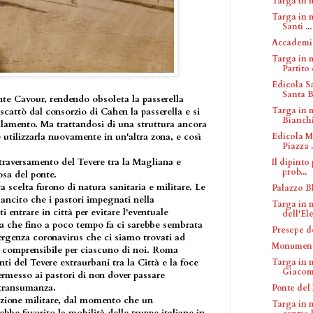
Targa in 
Targa in m
Santi ...
Accademia
Targa in 
Partito 
Edicola Sa
Santa B
te Cavour, rendendo obsoleta la passerella
Targa in 
cattò dal consorzio di Cahen la passerella e si
Bianch
llamento. Ma trattandosi di una struttura ancora
Edicola Ma
e utilizzarla nuovamente in un'altra zona, e così
Piazza .
raversamento del Tevere tra la Magliana e
Il dipinto 
prob...
osa del ponte.
 scelta furono di natura sanitaria e militare. Le
Palazzo B
sancito che i pastori impegnati nella
Targa in 
entrare in città per evitare l'eventuale
dell'Ele
la che fino a poco tempo fa ci sarebbe sembrata
Presepe d
ergenza coronavirus che ci siamo trovati ad
Monument
e comprensibile per ciascuno di noi. Roma
Targa in 
ti del Tevere extraurbani tra la Città e la foce
Giacom
ermesso ai pastori di non dover passare
 transumanza.
Ponte del
zione militare, dal momento che un
Targa in 