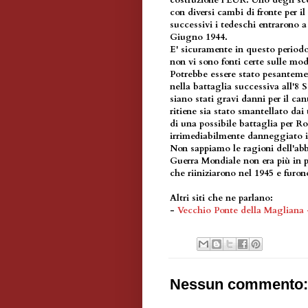
con diversi cambi di fronte per i
successivi i tedeschi entrarono
Giugno 1944.
E' sicuramente in questo periodo
non vi sono fonti certe sulle mod
Potrebbe essere stato pesantem
nella battaglia successiva all'8 
siano stati gravi danni per il ca
ritiene sia stato smantellato dai
di una possibile battaglia per Ro
irrimediabilmente danneggiato 
Non sappiamo le ragioni dell'a
Guerra Mondiale non era più in pi
che riiniziarono nel 1945 e furon
Altri siti che ne parlano:
-
Vecchio Ponte della Magliana -
Nessun commento: