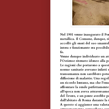
Nel 1901 venne inaugurato il Pon
metallica. Il Comune, dunque, ris
accollò gli oneri del suo smante
intera e funzionante era possibil
fu.
Venne dunque individuato un att
l'Ostiense ritenuto idoneo alla p
Le ragioni che portarono a questa
norme sanitarie avevano infatti 
transumanza non sarebbero potuti 
diffusione di malattie. Una rego
un ricordo lontano, ma che l'em
affrontare la rende perfettament
all'epoca non aveva attraversamen
del Tevere, e un ponte avrebbe p
dall'abitato di Roma durante la
A questo si aggiunse una valuta