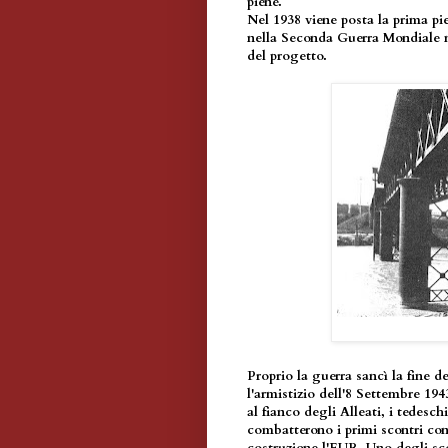
piene.
Nel 1938 viene posta la prima pie
nella Seconda Guerra Mondiale ne
del progetto.
Proprio la guerra sancì la fine d
l'armistizio dell'8 Settembre 194
al fianco degli Alleati, i tedes
combatterono i primi scontri con 
costruzione l'EUR. Uno degli sco