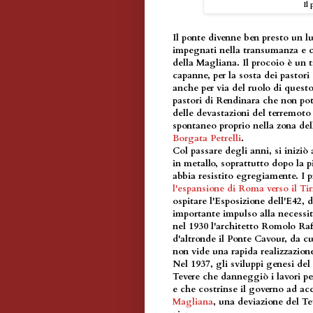
Il
Il ponte divenne ben presto un l
impegnati nella transumanza e co
della Magliana. Il procoio è un t
capanne, per la sosta dei pastori
anche per via del ruolo di quest
pastori di Rendinara che non pote
delle devastazioni del terremoto
spontaneo proprio nella zona de
Borgata Petrelli
.
Col passare degli anni, si iniziò 
in metallo, soprattutto dopo la p
abbia resistito egregiamente. I 
l'espansione di Roma verso il Ti
ospitare l'Esposizione dell'E42, 
importante impulso alla necessità
nel 1930 l'architetto Romolo Raf
d'altronde il Ponte Cavour, da cu
non vide una rapida realizzazione
Nel 1937, gli sviluppi genesi del
Tevere che danneggiò i lavori pe
e che costrinse il governo ad acc
Magliana
, una deviazione del Tev