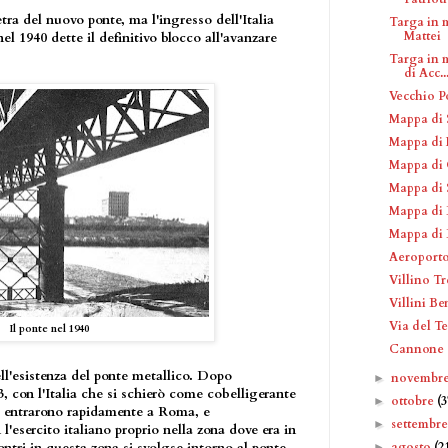
tra del nuovo ponte, ma l'ingresso dell'Italia
Targa in 
Mattei
l 1940 dette il definitivo blocco all'avanzare
Targa in 
di Acc..
Vecchio P
Mappa di 
Mappa di 
Mappa di 
Mappa di 
Mappa di 
Mappa di 
Aeroporto
Villino T
Villini Be
Via del T
Il ponte nel 1940
Cannone 
ell'esistenza del ponte metallico. Dopo
novembr
►
3, con l'Italia che si schierò come cobelligerante
ottobre
(3
►
chi entrarono rapidamente a Roma, e
settembr
►
l'esercito italiano proprio nella zona dove era in
ntri in questa zona si svolgse intorno al ponte,
agosto
(2
►