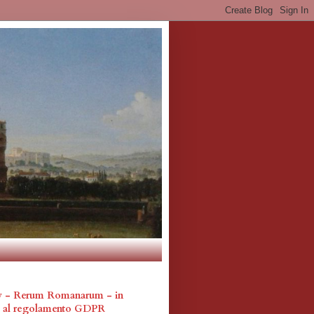
cy - Rerum Romanarum - in
a al regolamento GDPR