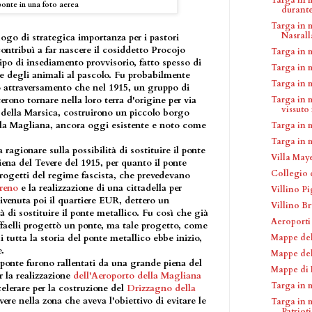
 ponte in una foto aerea
durante 
Targa in 
Nasral
uogo di strategica importanza per i pastori
ntribuì a far nascere il cosiddetto Procojo
Targa in 
ipo di insediamento provvisorio, fatto spesso di
Targa in 
 e degli animali al pascolo. Fu probabilmente
Targa in 
o attraversamento che nel 1915, un gruppo di
Targa in 
rono tornare nella loro terra d'origine per via
vissuto 
 della Marsica, costruirono un piccolo borgo
lla Magliana, ancora oggi esistente e noto come
Targa in 
Targa in 
a ragionare sulla possibilità di sostituire il ponte
Villa May
iena del Tevere del 1915, per quanto il ponte
Collegio 
progetti del regime fascista, che prevedevano
rreno
e la realizzazione di una cittadella per
Villino P
divenuta poi il quartiere EUR, dettero un
Villino Br
 di sostituire il ponte metallico. Fu così che già
Aeroporti
faelli progettò un ponte, ma tale progetto, come
Mappe de
i tutta la storia del ponte metallico ebbe inizio,
.
Mappe del
 ponte furono rallentati da una grande piena del
Mappe di 
r la realizzazione
dell'Aeroporto della Magliana
Targa in 
elerare per la costruzione del
Drizzagno della
ere nella zona che aveva l'obiettivo di evitare le
Targa in 
Patriot