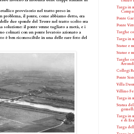
bbe favorito la mobilità delle truppe italiane in
contro l'
Targa in 
etallico provvisorio nel tratto preso in
Campani
un problema, il ponte, come abbiamo detto, era
Ponte Gar
delle due sponde del Tevere nel tratto scelto era
Ponte Vit
na soluzione: il ponte venne tagliato a metà, e i
Targhe c
rono colmati con un ponte levatoio azionato a
o è ben riconoscibile in una delle rare foto del
Targa in 
Statue e 
Statue e 
Targhe c
Arrond
Collegi R
Ponte Sist
Villa Dus
Villino Fe
Targa in 
Statua del
gemella
Targa in 
e di Era
Targa del
Targa in 