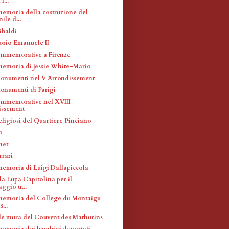
I...
memoria della costruzione del
le d...
ibaldi
torio Emanuele II
ommemorative a Firenze
memoria di Jessie White-Mario
monumenti nel V Arrondissement
monumenti di Parigi
ommemorative nel XVIII
issement
eligiosi del Quartiere Pinciano
o
met
rrari
memoria di Luigi Dallapiccola
la Lupa Capitolina per il
ggio tr...
memoria del College du Montaigu
s...
le mura del Couvent des Mathurins
memoria dei bambini deportati