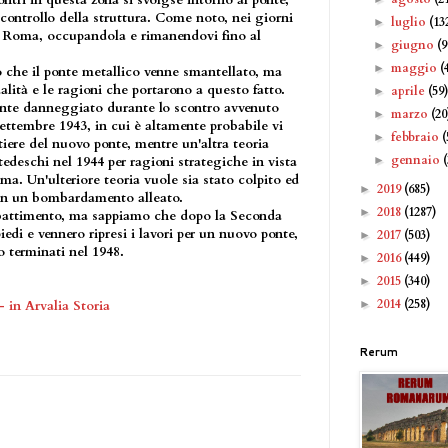
l controllo della struttura. Come noto, nei giorni
luglio
(13
►
 a Roma, occupandola e rimanendovi fino al
giugno
(9
►
maggio
(
►
 che il ponte metallico venne smantellato, ma
alità e le ragioni che portarono a questo fatto.
aprile
(59
►
ente danneggiato durante lo scontro avvenuto
marzo
(20
►
Settembre 1943, in cui è altamente probabile vi
febbraio
(
►
ntiere del nuovo ponte, mentre un'altra teoria
gennaio
 tedeschi nel 1944 per ragioni strategiche in vista
►
ma. Un'ulteriore teoria vuole sia stato colpito ed
2019
(685)
►
in un bombardamento alleato.
2018
(1287)
►
bbattimento, ma sappiamo che dopo la Seconda
edi e vennero ripresi i lavori per un nuovo ponte,
2017
(503)
►
o terminati nel 1948.
2016
(449)
►
2015
(340)
►
2014
(258)
 in Arvalia Storia
►
Rerum