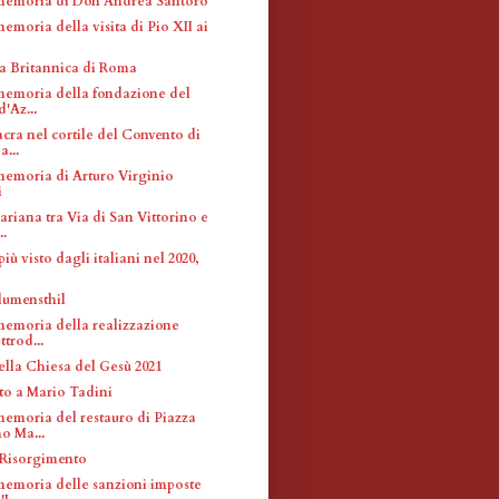
memoria di Don Andrea Santoro
emoria della visita di Pio XII ai
 Britannica di Roma
memoria della fondazione del
d'Az...
cra nel cortile del Convento di
a...
memoria di Arturo Virginio
i
riana tra Via di San Vittorino e
..
più visto dagli italiani nel 2020,
lumensthil
memoria della realizzazione
ttrod...
ella Chiesa del Gesù 2021
o a Mario Tadini
memoria del restauro di Piazza
o Ma...
 Risorgimento
memoria delle sanzioni imposte