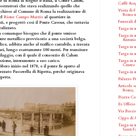
one di Roma al Regno d'Italia, il Conte Cahen,
Caffè Ar
costruttori che stava realizzando quello che
Visita di
 chiese al Comune di Roma la realizzazione di
Roma ne
el
Rione Campo Marzio
al quartiere in
Funerali d
ì, e progettò così il Ponte Cavour, che tuttavia
alizzato.
Targa in 
va comunque bisogno che il ponte venisse
Targa in 
ponte metallico provvisorio a una società belga.
Antoni
ice, adibita anche al traffico carrabile, a travata
Targa in 
ri, lungo esattamente 100 metri. Per transitare
Targa in 
edaggio, con il quale il consorzio di Cahen
ruzione, interamente a suo carico.
Targa in 
Centro 
bbero inizio nel 1878, e il ponte fu aperto al
tezzato Passerella di Ripetta, perché originava
Targa in 
ipetta.
Palazzo Pr
Articolo s
Roma, 
Piazza Ca
Ex Uffici
Via Baccio
Cippo di 
Targa in 
Santi Fa