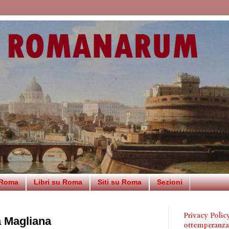
 Roma
Libri su Roma
Siti su Roma
Sezioni
Privacy Poli
a Magliana
ottemperanz