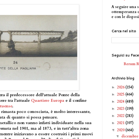
A seguire una s
ottemperanza 
e con le disposi
Cerca nel sito
Seguici su Fac
Rerum 
Archivio blog
2026
(154)
►
2025
(464)
►
ra il predecessore dell'attuale Ponte della
ere tra l'attuale
Quartiere Europa
e il confine
2024
(489)
►
tuense
.
2023
(199)
►
r rimasta poco conosciuta, è molto interessante,
2022
(283)
►
ata di quanto si possa pensare.
etallico non vanno infatti individuate nella sua
2021
(397)
►
nuta nel 1901, ma al 1873, e in tutt'altra zona
2020
(664)
▼
mentre iniziavano a essere costruiti i primi nuovi
dicembr
▼