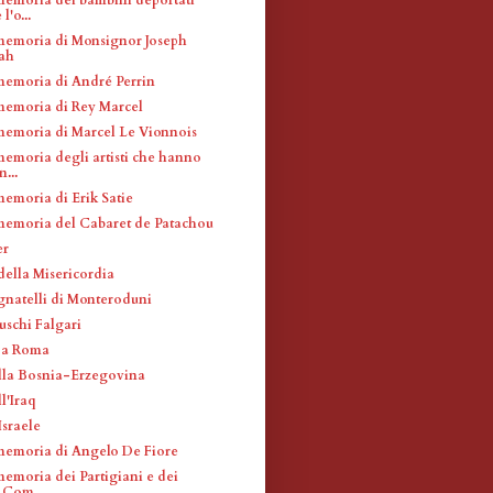
l'o...
memoria di Monsignor Joseph
lah
memoria di André Perrin
memoria di Rey Marcel
memoria di Marcel Le Vionnois
memoria degli artisti che hanno
n...
memoria di Erik Satie
memoria del Cabaret de Patachou
er
della Misericordia
ignatelli di Monteroduni
uschi Falgari
 a Roma
lla Bosnia-Erzegovina
l'Iraq
Israele
memoria di Angelo De Fiore
memoria dei Partigiani e dei
i Com...