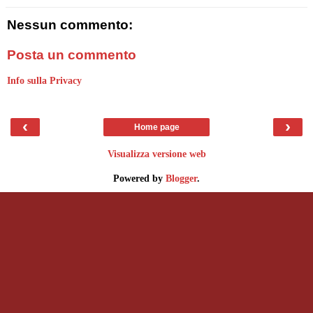
Nessun commento:
Posta un commento
Info sulla Privacy
‹
›
Home page
Visualizza versione web
Powered by
Blogger
.