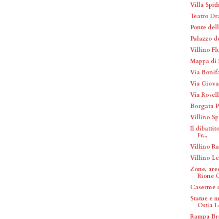
Villa Spit
Teatro Dr
Ponte dell
Palazzo de
Villino Fl
Mappa di 
Via Bonifa
Via Giova
Via Rosell
Borgata Pe
Villino Sp
Il dibattit
Fr...
Villino R
Villino Le
Zone, are
Rione Ca
Caserme 
Statue e 
Ostia Le
Rampa Br