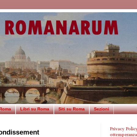
 Roma
Libri su Roma
Siti su Roma
Sezioni
Privacy Poli
rrondissement
ottemperanz