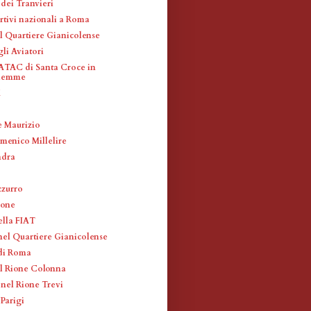
 dei Tranvieri
rtivi nazionali a Roma
l Quartiere Gianicolense
li Aviatori
ATAC di Santa Croce in
alemme
M
e Maurizio
menico Millelire
ndra
zzurro
cone
ella FIAT
nel Quartiere Gianicolense
di Roma
el Rione Colonna
 nel Rione Trevi
Parigi