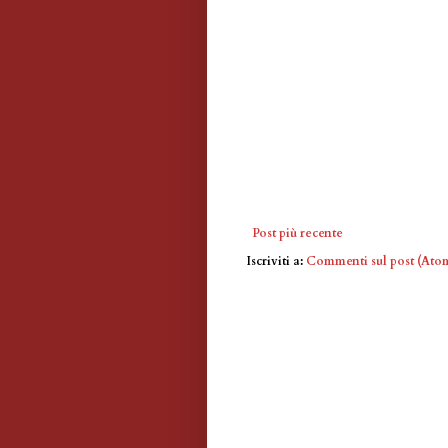
Post più recente
Iscriviti a:
Commenti sul post (Ato