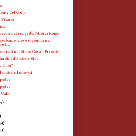
er
Monte del Gallo
 Vicario
ina
Serdica ai tempi dell'Antica Roma
e urbanistiche e toponimi nel
e L...
re civili nel Rione Castro Pretorio
iardini del Rione Ripa
La Casa"
del Rione Ludovisi
 pedes
 pedes
 Gallo
42)
)
)
54)
(31)