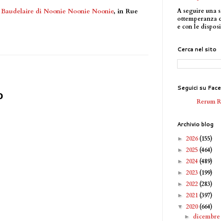
A seguire una s
 Baudelaire di Noonie Noonie Noonie
, in Rue
ottemperanza 
e con le disposi
Cerca nel sito
Seguici su Fac
o
Rerum 
Archivio blog
2026
(155)
►
2025
(464)
►
2024
(489)
►
2023
(199)
►
2022
(283)
►
2021
(397)
►
2020
(664)
▼
dicembr
►