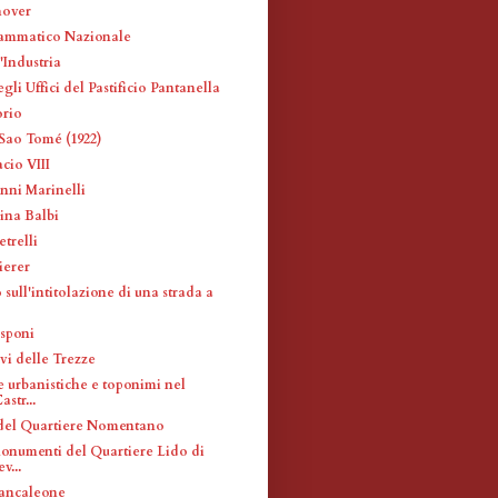
hover
ammatico Nazionale
'Industria
gli Uffici del Pastificio Pantanella
orio
Sao Tomé (1922)
cio VIII
nni Marinelli
ina Balbi
trelli
ierer
o sull'intitolazione di una strada a
asponi
vi delle Trezze
e urbanistiche e toponimi nel
str...
del Quartiere Nomentano
monumenti del Quartiere Lido di
v...
ancaleone