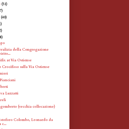
e
(51)
7)
e
(40)
1)
2)
8)
apo
ralizia della Congregazione
irito...
fix at Via Ostiense
 Crocifisso sulla Via Ostiense
nieri
 Pianciani
berti
va Luzzatti
reli
lgomberto (vecchia collocazione)
istoforo Colombo, Leonardo da
 c...