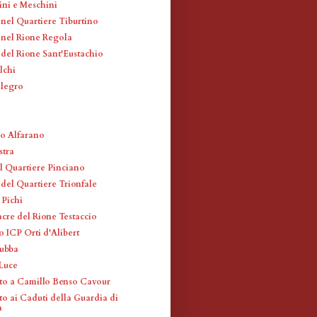
ini e Meschini
 nel Quartiere Tiburtino
i nel Rione Regola
 del Rione Sant'Eustachio
lchi
llegro
io Alfarano
stra
l Quartiere Pinciano
 del Quartiere Trionfale
 Pichi
acre del Rione Testaccio
 ICP Orti d'Alibert
rubba
 Luce
o a Camillo Benso Cavour
 ai Caduti della Guardia di
a