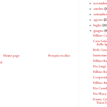
novembr
►
ottobre
(3
►
settembr
►
agosto
(2
►
luglio
(13
►
giugno
(9
▼
Villino C
Casa Gene
dello Sp
Holy Cruci
Santissimo
Home page
Post più vecchio
Villino Ra
m)
Via Luigi
Villino Ro
Cooperati
Villino Au
Via Caste
Via Plava
Dante, Cr
Vinci: la