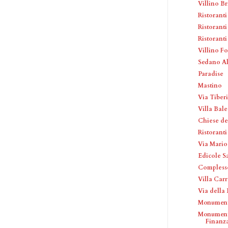
Villino Br
Ristoranti
Ristorant
Ristoranti
Villino Fo
Sedano A
Paradise
Mastino
Via Tiber
Villa Bale
Chiese de
Ristoranti
Via Mario
Edicole S
Complesso
Villa Car
Via della
Monument
Monumento
Finanz