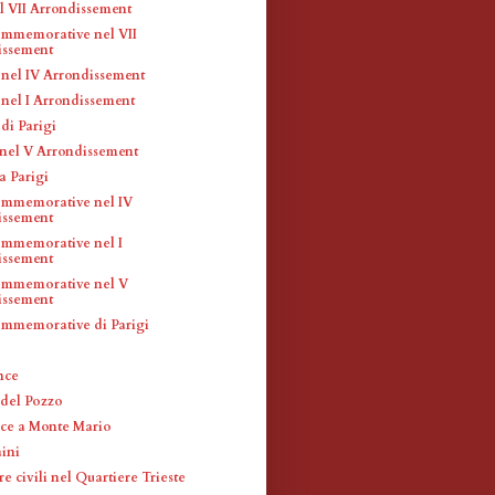
l VII Arrondissement
mmemorative nel VII
issement
i nel IV Arrondissement
 nel I Arrondissement
 di Parigi
t nel V Arrondissement
 a Parigi
ommemorative nel IV
issement
mmemorative nel I
issement
ommemorative nel V
issement
mmemorative di Parigi
nce
del Pozzo
ce a Monte Mario
aini
re civili nel Quartiere Trieste