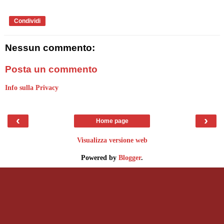
Condividi
Nessun commento:
Posta un commento
Info sulla Privacy
‹
›
Home page
Visualizza versione web
Powered by
Blogger
.